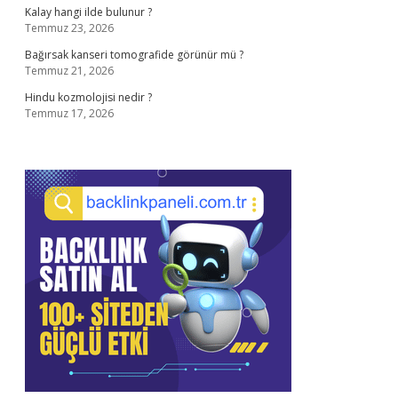
Kalay hangi ilde bulunur ?
Temmuz 23, 2026
Bağırsak kanseri tomografide görünür mü ?
Temmuz 21, 2026
Hindu kozmolojisi nedir ?
Temmuz 17, 2026