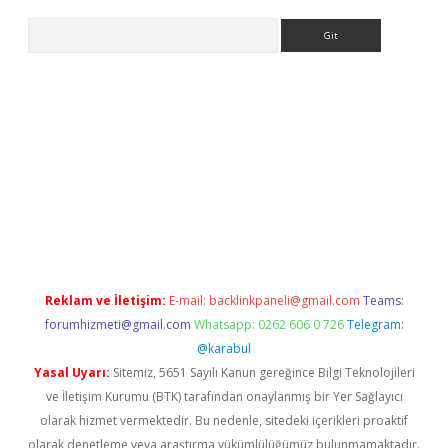
Arama
iş
Reklam ve İletişim:
E-mail:
backlinkpaneli@gmail.com
Teams:
forumhizmeti@gmail.com
Whatsapp: 0262 606 0 726
Telegram:
@karabul
Yasal Uyarı:
Sitemiz, 5651 Sayılı Kanun gereğince Bilgi Teknolojileri
ve İletişim Kurumu (BTK) tarafından onaylanmış bir Yer Sağlayıcı
olarak hizmet vermektedir. Bu nedenle, sitedeki içerikleri proaktif
olarak denetleme veya araştırma yükümlülüğümüz bulunmamaktadır.