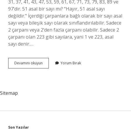
31, 37, 41, 43, 47, 53, 59, 61, 67, 71, 73, 79, 83, 89 ve
97’dir. 51 asal bir sayı mı? “Hayır, 51 asal sayı
değildir.” İçerdiği çarpanlara bağlı olarak bir sayı asal
sayı veya bileşik sayı olarak sınıflandırılabilir. Sadece
2 çarpanı veya 2’den fazla çarpanı olabilir. Sadece 2
çarpanı olan 223 gibi sayılara, yani 1 ve 223, asal
sayı denir.…
151
Devamını okuyun
Yorum Bırak
Asal
Mu
Sitemap
Son Yazılar