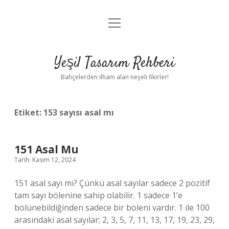
menüyü
Anasayfa
aç
Gizlilik Politikası
Yeşil Tasarım Rehberi
Yasal Uyarı
Bahçelerden ilham alan neşeli fikirler!
Hakkımızda
Etiket:
153 sayısı asal mı
151 Asal Mu
Tarih: Kasım 12, 2024
151 asal sayı mı? Çünkü asal sayılar sadece 2 pozitif
tam sayı bölenine sahip olabilir. 1 sadece 1’e
bölünebildiğinden sadece bir böleni vardır. 1 ile 100
arasındaki asal sayılar; 2, 3, 5, 7, 11, 13, 17, 19, 23, 29,