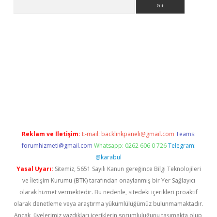
Arama
iriş
Reklam ve İletişim:
E-mail:
backlinkpaneli@gmail.com
Teams:
forumhizmeti@gmail.com
Whatsapp: 0262 606 0 726
Telegram:
@karabul
Yasal Uyarı:
Sitemiz, 5651 Sayılı Kanun gereğince Bilgi Teknolojileri
ve İletişim Kurumu (BTK) tarafından onaylanmış bir Yer Sağlayıcı
olarak hizmet vermektedir. Bu nedenle, sitedeki içerikleri proaktif
olarak denetleme veya araştırma yükümlülüğümüz bulunmamaktadır.
Ancak, üyelerimiz yazdıkları içeriklerin sorumluluğunu taşımakta olup,