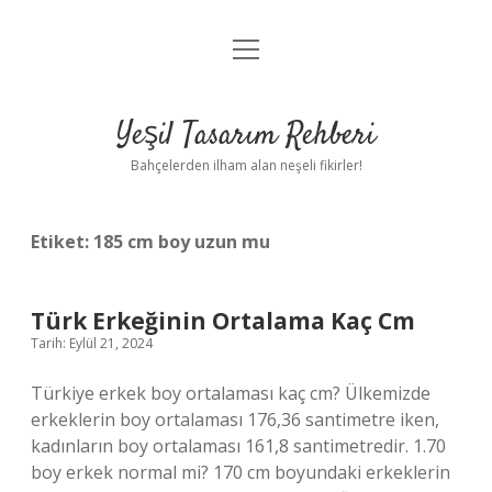
menüyü
Anasayfa
aç
Gizlilik Politikası
Yeşil Tasarım Rehberi
Yasal Uyarı
Bahçelerden ilham alan neşeli fikirler!
Hakkımızda
Etiket:
185 cm boy uzun mu
Türk Erkeğinin Ortalama Kaç Cm
Tarih: Eylül 21, 2024
Türkiye erkek boy ortalaması kaç cm? Ülkemizde
erkeklerin boy ortalaması 176,36 santimetre iken,
kadınların boy ortalaması 161,8 santimetredir. 1.70
boy erkek normal mi? 170 cm boyundaki erkeklerin