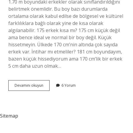
1.70 m boyundaki erkekler olarak sınıflandırıldığını
belirtmek önemlidir. Bu boy bazı durumlarda
ortalama olarak kabul edilse de bölgesel ve kültürel
farklılıklara bağlı olarak yine de kısa olarak
algılanabilir. 175 erkek kısa mı? 175 cm küçük değil
ama bence ideal ve normal bir boy değil. Küçük
hissetmeyin. Ülkede 170 cm’nin altında çok sayıda
erkek var. İntihar mı etmeliler? 181 cm boyundayım,
bazen küçük hissediyorum ama 170 cm’lik bir erkek
5 cm daha uzun olmak…
Türk
Devamını okuyun
6 Yorum
Erkeğinin
Ortalama
Kaç
Cm
Sitemap