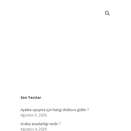
Sidebar
Son Yazılar
ilbet giriş
Ayakta uyuşma için hangi doktora gidilir ?
Ağustos 5, 2026
Araba avadanlığı nedir ?
Ağustos 4, 2026