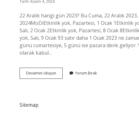
Tarih: Kasım 4, 2024
22 Aralık hangi gün 2023? Bu Cuma, 22 Aralık 2023
2024MoDiEtkinlik yok, Pazartesi, 1 Ocak 1Etkinlik yok
Salı, 2 Ocak 2Etkinlik yok, Pazartesi, 8 Ocak 8Etkinlik
yok, Salı, 9 Ocak 93 satır daha 1 Ocak 2023 ne zaman?
günü cumartesiye, 5 günü ise pazara denk geliyor. Y
olarak kabul…
11
Devamını okuyun
Yorum Bırak
Ocak
2023
Ne
Zaman
Sitemap