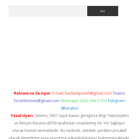
Arama
lbet giriş
Reklam ve İletişim:
E-mail:
backlinkpaneli@gmail.com
Teams:
forumhizmeti@gmail.com
Whatsapp: 0262 606 0 726
Telegram:
@karabul
Yasal Uyarı:
Sitemiz, 5651 Sayılı Kanun gereğince Bilgi Teknolojileri
ve İletişim Kurumu (BTK) tarafından onaylanmış bir Yer Sağlayıcı
olarak hizmet vermektedir. Bu nedenle, sitedeki içerikleri proaktif
olarak denetleme veya araştırma yükümlülüğümüz bulunmamaktadır.