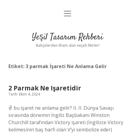
menüyü
Anasayfa
aç
Gizlilik Politikası
Yeşil Tasarım Rehberi
Yasal Uyarı
Bahçelerden ilham alan neşeli fikirler!
Hakkımızda
Etiket:
3 parmak İşareti Ne Anlama Gelir
2 Parmak Ne Işaretidir
Tarih: Ekim 4, 2024
✌ bu işaret ne anlama gelir? II. II. Dünya Savaşı
sırasında dönemin İngiliz Başbakanı Winston
Churchill tarafından Victory işareti (İngilizce Victory
kelimesinin baş harfi olan V’yi sembolize eder)