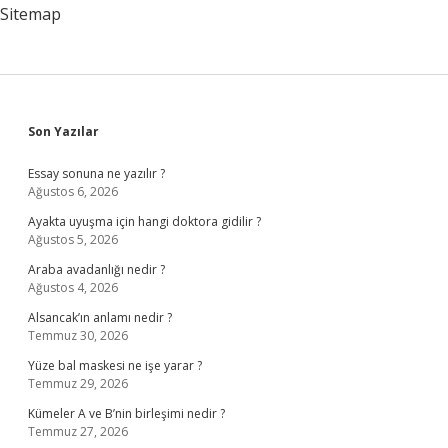
Olmali
Sitemap
Kadınlar
Kulübü
Sidebar
Son Yazılar
Essay sonuna ne yazılır ?
Ağustos 6, 2026
Ayakta uyuşma için hangi doktora gidilir ?
Ağustos 5, 2026
Araba avadanlığı nedir ?
Ağustos 4, 2026
Alsancak’ın anlamı nedir ?
Temmuz 30, 2026
Yüze bal maskesi ne işe yarar ?
Temmuz 29, 2026
Kümeler A ve B’nin birleşimi nedir ?
Temmuz 27, 2026