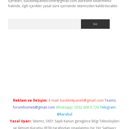
içerikleri,
backlinkpanelicomtr@gmail.com
adresine bildirmeniz
halinde, ilgili içerikler yasal süre içerisinde sitemizden kaldırılacaktır.
Arama
riş
Reklam ve İletişim:
E-mail:
backlinkpaneli@gmail.com
Teams:
forumhizmeti@gmail.com
Whatsapp: 0262 606 0 726
Telegram:
@karabul
Yasal Uyarı:
Sitemiz, 5651 Sayılı Kanun gereğince Bilgi Teknolojileri
ve İletişim Kurumu (BTK) tarafından onaylanmış bir Yer Sağlayıcı