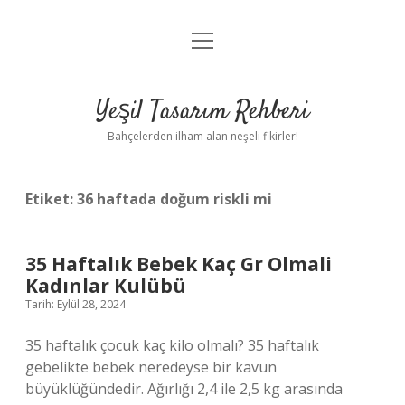
menüyü
Anasayfa
aç
Gizlilik Politikası
Yeşil Tasarım Rehberi
Yasal Uyarı
Bahçelerden ilham alan neşeli fikirler!
Hakkımızda
Etiket:
36 haftada doğum riskli mi
35 Haftalık Bebek Kaç Gr Olmali
Kadınlar Kulübü
Tarih: Eylül 28, 2024
35 haftalık çocuk kaç kilo olmalı? 35 haftalık
gebelikte bebek neredeyse bir kavun
büyüklüğündedir. Ağırlığı 2,4 ile 2,5 kg arasında