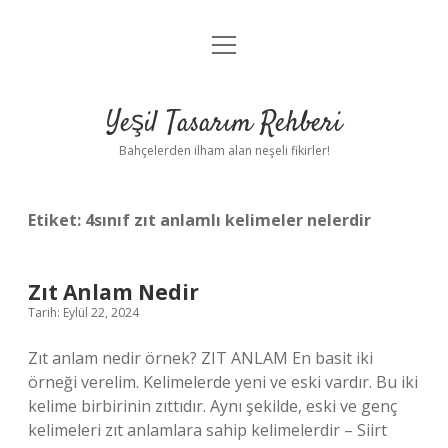
menüyü
Anasayfa
aç
Gizlilik Politikası
Yeşil Tasarım Rehberi
Yasal Uyarı
Bahçelerden ilham alan neşeli fikirler!
Hakkımızda
Etiket:
4sınıf zıt anlamlı kelimeler nelerdir
Zıt Anlam Nedir
Tarih: Eylül 22, 2024
Zıt anlam nedir örnek? ZIT ANLAM En basit iki
örneği verelim. Kelimelerde yeni ve eski vardır. Bu iki
kelime birbirinin zıttıdır. Aynı şekilde, eski ve genç
kelimeleri zıt anlamlara sahip kelimelerdir – Siirt