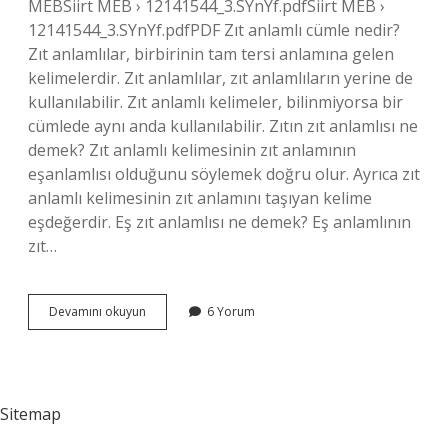
MEBSiirt MEB › 12141544_3.SYnYf.pdfSiirt MEB ›
12141544_3.SYnYf.pdfPDF Zıt anlamlı cümle nedir?
Zıt anlamlılar, birbirinin tam tersi anlamına gelen
kelimelerdir. Zıt anlamlılar, zıt anlamlıların yerine de
kullanılabilir. Zıt anlamlı kelimeler, bilinmiyorsa bir
cümlede aynı anda kullanılabilir. Zıtın zıt anlamlısı ne
demek? Zıt anlamlı kelimesinin zıt anlamının
eşanlamlısı olduğunu söylemek doğru olur. Ayrıca zıt
anlamlı kelimesinin zıt anlamını taşıyan kelime
eşdeğerdir. Eş zıt anlamlısı ne demek? Eş anlamlının
zıt…
Zıt
Devamını okuyun
6 Yorum
Anlam
Nedir
Sitemap