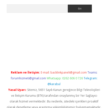
Arama
iriş
Reklam ve İletişim:
E-mail:
backlinkpaneli@gmail.com
Teams:
forumhizmeti@gmail.com
Whatsapp: 0262 606 0 726
Telegram:
@karabul
Yasal Uyarı:
Sitemiz, 5651 Sayılı Kanun gereğince Bilgi Teknolojileri
ve İletişim Kurumu (BTK) tarafından onaylanmış bir Yer Sağlayıcı
olarak hizmet vermektedir. Bu nedenle, sitedeki içerikleri proaktif
olarak denetleme veya araştırma yükümlülüğümüz bulunmamaktadır.