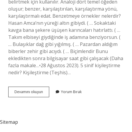
belirtmek için kullanılır. Analoji dört temel öğeden
oluşur; benzer, karşılaştırılan, karşılaştırma yönü,
karşılaştırmalı edat. Benzetmeye örnekler nelerdir?
Hasan Amca’nın yüreği altın gibiydi. ( … Sokaktaki
kavga bana şekere üşüşen karıncaları hatırlattı. ( …
Takım elbiseyi giydiğinde iş adamına benziyorsun. (
… Bulaşıklar dağ gibi yığılmış. ( … Pazardan aldığım
biberler zehir gibi acıydı. ( … Biçimlendir Bunu
ekledikten sonra bilgisayar saat gibi çalışacak (Daha
fazla makale…•28 Ağustos 2023). 5 sinif kişileştirme
nedir? Kişileştirme (Teşhis)…
Türkçe
Devamını okuyun
Yorum Bırak
5
Sınıf
Benzetme
Nedir
Sitemap