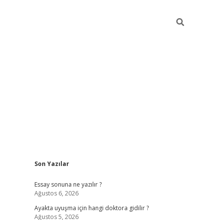
Sidebar
Son Yazılar
ilbet giriş
Essay sonuna ne yazılır ?
Ağustos 6, 2026
Ayakta uyuşma için hangi doktora gidilir ?
Ağustos 5, 2026