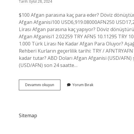
Tarih: Eylül 28, 2024
$100 Afgan parasına kaç para eder? Döviz dönüştür
Afgan Afganisi100 USD6,919.08000AFN250 USD17,
Lirası Afgan parasına kaç yapıyor? Döviz dönüştürü
Afgan Afganisi1 2.02259 TRY AFN5 10.11295 TRY 10
1.000 Türk Lirası Ne Kadar Afgan Para Oluyor? Aşağı
Rehberi Kurların geçerlilik tarihi: TRY / AFNTRYAF
kadar tutar? ABD Doları Afgan Afganisi (USD/AFN) ş
(USD/AFN) son 24 saatte…
100
Devamını okuyun
Yorum Bırak
Afgan
Parası
Ne
Kadar
Olur
Sitemap