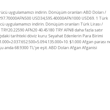
ücü uygulamamızı indirin. Dönüşüm oranları ABD Doları /
297.70000AFN500 USD34,595.40000AFN1000 USD69. 1 Türk
cü uygulamamızı indirin. Dönüşüm oranları Türk Lirası /
 TRY20.22590 AFN20 40.45180 TRY AFN8 daha fazla satır
daki tarihteki döviz kuru: Seyahat Edenlerin Para Birimi
N1.000»2.037.652.500»5.094.135.000»10. $1.000 Afgan parası n
u anda 68.9300 TL’ye eşit. ABD Doları Afgan Afganisi