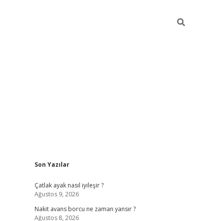
Sidebar
Son Yazılar
ilbet giriş
Çatlak ayak nasıl iyileşir ?
Ağustos 9, 2026
Nakit avans borcu ne zaman yansır ?
Ağustos 8, 2026