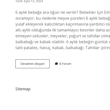
Tarih: Eylül 13, 2024
6 aylık bebeğe ara öğün ne verilir? Bebekler İçin E
ısıramıyor, bu nedenle meyve püreleri 6 aylık bebeği
yulaf ekleyerek kabızlıktan kaçınmasına yardımcı ola
altı aylık olduğunda ilk tamamlayıcı besinler daha az
etmeyen sebzeler, meyveler, yoğurt ve tahıllar olmalı
balkabağı ve kabak olabilir. 6 aylık bebeğin günlük 
tatlı patates, havuç, kabak, balkabağı. Tahıllar: pirin
6
Devamını okuyun
8 Yorum
Aylık
Bebek
Ara
Öğünde
Ne
Sitemap
Yer