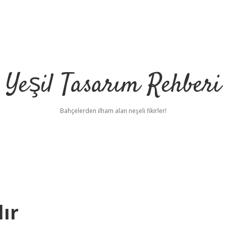
Yeşil Tasarım Rehberi
Bahçelerden ilham alan neşeli fikirler!
ır