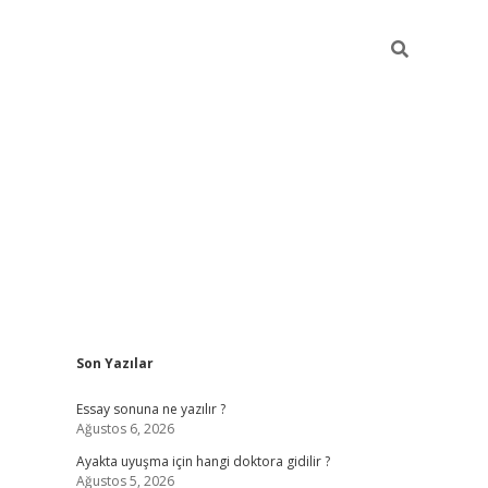
Sidebar
Son Yazılar
ilbet giriş
Essay sonuna ne yazılır ?
Ağustos 6, 2026
Ayakta uyuşma için hangi doktora gidilir ?
Ağustos 5, 2026