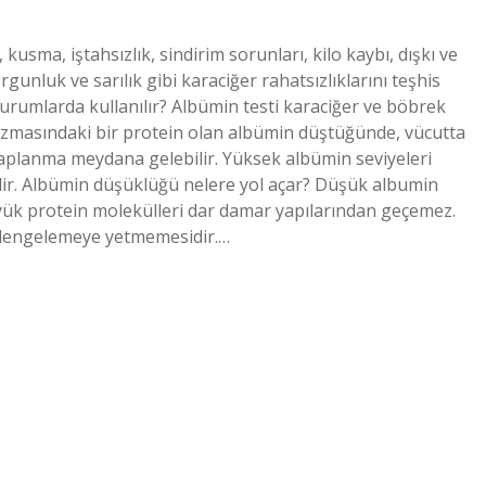
usma, iştahsızlık, sindirim sorunları, kilo kaybı, dışkı ve
yorgunluk ve sarılık gibi karaciğer rahatsızlıklarını teşhis
durumlarda kullanılır? Albümin testi karaciğer ve böbrek
plazmasındaki bir protein olan albümin düştüğünde, vücutta
ihaplanma meydana gelebilir. Yüksek albümin seviyeleri
sidir. Albümin düşüklüğü nelere yol açar? Düşük albumin
üyük protein molekülleri dar damar yapılarından geçemez.
 dengelemeye yetmemesidir.…