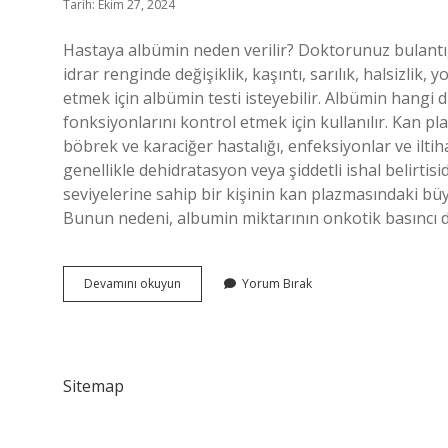
Tarih: Ekim 27, 2024
Hastaya albümin neden verilir? Doktorunuz bulantı, k
idrar renginde değişiklik, kaşıntı, sarılık, halsizlik, 
etmek için albümin testi isteyebilir. Albümin hangi 
fonksiyonlarını kontrol etmek için kullanılır. Kan 
böbrek ve karaciğer hastalığı, enfeksiyonlar ve ilt
genellikle dehidratasyon veya şiddetli ishal belirti
seviyelerine sahip bir kişinin kan plazmasındaki b
Bunun nedeni, albumin miktarının onkotik basıncı
Albümin
Devamını okuyun
Yorum Bırak
Neden
Takılır
Sitemap