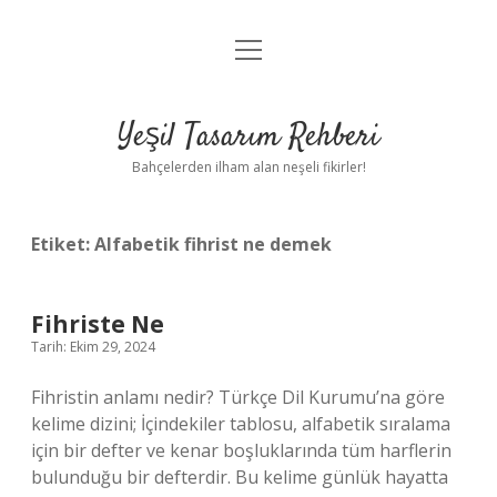
menüyü
Anasayfa
aç
Gizlilik Politikası
Yeşil Tasarım Rehberi
Yasal Uyarı
Bahçelerden ilham alan neşeli fikirler!
Hakkımızda
Etiket:
Alfabetik fihrist ne demek
Fihriste Ne
Tarih: Ekim 29, 2024
Fihristin anlamı nedir? Türkçe Dil Kurumu’na göre
kelime dizini; İçindekiler tablosu, alfabetik sıralama
için bir defter ve kenar boşluklarında tüm harflerin
bulunduğu bir defterdir. Bu kelime günlük hayatta