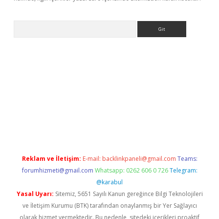
Arama
riş
Reklam ve İletişim:
E-mail:
backlinkpaneli@gmail.com
Teams:
forumhizmeti@gmail.com
Whatsapp: 0262 606 0 726
Telegram:
@karabul
Yasal Uyarı:
Sitemiz, 5651 Sayılı Kanun gereğince Bilgi Teknolojileri
ve İletişim Kurumu (BTK) tarafından onaylanmış bir Yer Sağlayıcı
olarak hizmet vermektedir. Bu nedenle, sitedeki içerikleri proaktif