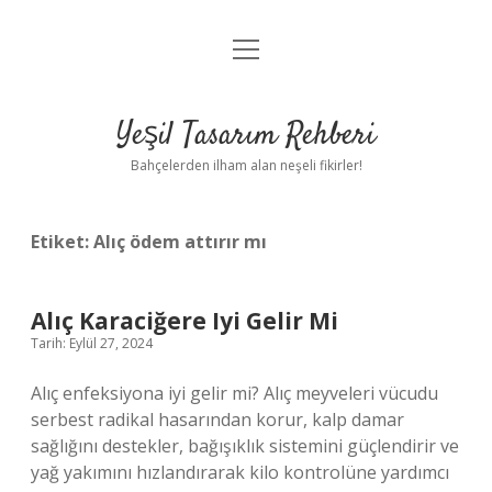
menüyü
Anasayfa
aç
Gizlilik Politikası
Yeşil Tasarım Rehberi
Yasal Uyarı
Bahçelerden ilham alan neşeli fikirler!
Hakkımızda
Etiket:
Alıç ödem attırır mı
Alıç Karaciğere Iyi Gelir Mi
Tarih: Eylül 27, 2024
Alıç enfeksiyona iyi gelir mi? Alıç meyveleri vücudu
serbest radikal hasarından korur, kalp damar
sağlığını destekler, bağışıklık sistemini güçlendirir ve
yağ yakımını hızlandırarak kilo kontrolüne yardımcı