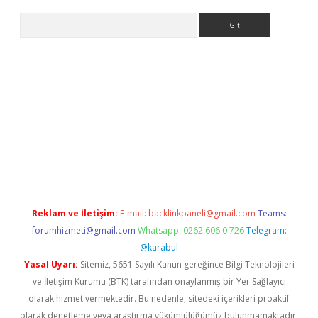
Arama
iriş
Reklam ve İletişim:
E-mail:
backlinkpaneli@gmail.com
Teams:
forumhizmeti@gmail.com
Whatsapp: 0262 606 0 726
Telegram:
@karabul
Yasal Uyarı:
Sitemiz, 5651 Sayılı Kanun gereğince Bilgi Teknolojileri
ve İletişim Kurumu (BTK) tarafından onaylanmış bir Yer Sağlayıcı
olarak hizmet vermektedir. Bu nedenle, sitedeki içerikleri proaktif
olarak denetleme veya araştırma yükümlülüğümüz bulunmamaktadır.