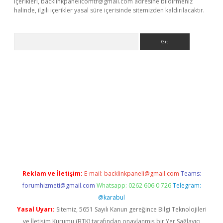
içerikleri,
backlinkpanelicomtr@gmail.com
adresine bildirmeniz
halinde, ilgili içerikler yasal süre içerisinde sitemizden kaldırılacaktır.
Arama
riş
Reklam ve İletişim:
E-mail:
backlinkpaneli@gmail.com
Teams:
forumhizmeti@gmail.com
Whatsapp: 0262 606 0 726
Telegram:
@karabul
Yasal Uyarı:
Sitemiz, 5651 Sayılı Kanun gereğince Bilgi Teknolojileri
ve İletişim Kurumu (BTK) tarafından onaylanmış bir Yer Sağlayıcı