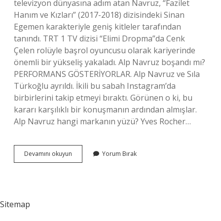
televizyon dünyasına adım atan Navruz, “Fazilet
Hanım ve Kızları” (2017-2018) dizisindeki Sinan
Egemen karakteriyle geniş kitleler tarafından
tanındı. TRT 1 TV dizisi “Elimi Dropma”da Cenk
Çelen rolüyle başrol oyuncusu olarak kariyerinde
önemli bir yükseliş yakaladı. Alp Navruz boşandı mı?
PERFORMANS GÖSTERİYORLAR. Alp Navruz ve Sıla
Türkoğlu ayrıldı. İkili bu sabah Instagram’da
birbirlerini takip etmeyi bıraktı. Görünen o ki, bu
kararı karşılıklı bir konuşmanın ardından almışlar.
Alp Navruz hangi markanın yüzü? Yves Rocher…
Alp
Devamını okuyun
Yorum Bırak
Navruz
Kimdir
Aslen
Nereli
Sitemap