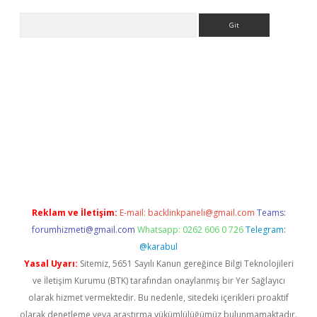
Arama
iriş
Reklam ve İletişim:
E-mail:
backlinkpaneli@gmail.com
Teams:
forumhizmeti@gmail.com
Whatsapp: 0262 606 0 726
Telegram:
@karabul
Yasal Uyarı:
Sitemiz, 5651 Sayılı Kanun gereğince Bilgi Teknolojileri
ve İletişim Kurumu (BTK) tarafından onaylanmış bir Yer Sağlayıcı
olarak hizmet vermektedir. Bu nedenle, sitedeki içerikleri proaktif
olarak denetleme veya araştırma yükümlülüğümüz bulunmamaktadır.