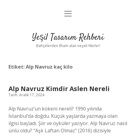
menüyü
Anasayfa
aç
Gizlilik Politikası
Yeşil Tasarım Rehberi
Yasal Uyarı
Bahçelerden ilham alan neşeli fikirler!
Hakkımızda
Etiket:
Alp Navruz kaç kilo
Alp Navruz Kimdir Aslen Nereli
Tarih: Aralık 17, 2024
Alp Navruz’un kökeni nereli? 1990 yılında
İstanbul’da doğdu. Küçük yaşlarda yazmaya olan
ilgisi başladı. Şiir ve öyküler yazıyor. Alp Navruz nasıl
ünlü oldu? “Aşk Laftan Olmaz” (2016) dizisiyle