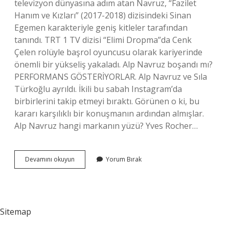
televizyon dünyasına adım atan Navruz, “Fazilet
Hanım ve Kızları” (2017-2018) dizisindeki Sinan
Egemen karakteriyle geniş kitleler tarafından
tanındı. TRT 1 TV dizisi “Elimi Dropma”da Cenk
Çelen rolüyle başrol oyuncusu olarak kariyerinde
önemli bir yükseliş yakaladı. Alp Navruz boşandı mı?
PERFORMANS GÖSTERİYORLAR. Alp Navruz ve Sıla
Türkoğlu ayrıldı. İkili bu sabah Instagram’da
birbirlerini takip etmeyi bıraktı. Görünen o ki, bu
kararı karşılıklı bir konuşmanın ardından almışlar.
Alp Navruz hangi markanın yüzü? Yves Rocher…
Alp
Devamını okuyun
Yorum Bırak
Navruz
Kimdir
Aslen
Nereli
Sitemap