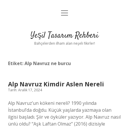
menüyü
Anasayfa
aç
Gizlilik Politikası
Yeşil Tasarım Rehberi
Yasal Uyarı
Bahçelerden ilham alan neşeli fikirler!
Hakkımızda
Etiket:
Alp Navruz ne burcu
Alp Navruz Kimdir Aslen Nereli
Tarih: Aralık 17, 2024
Alp Navruz’un kökeni nereli? 1990 yılında
İstanbul’da doğdu. Küçük yaşlarda yazmaya olan
ilgisi başladı. Şiir ve öyküler yazıyor. Alp Navruz nasıl
ünlü oldu? “Aşk Laftan Olmaz” (2016) dizisiyle