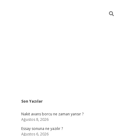
Sidebar
Son Yazılar
ilbet giriş
Nakit avans borcu ne zaman yansır ?
Ağustos 8, 2026
Essay sonuna ne yazılır ?
Ağustos 6, 2026