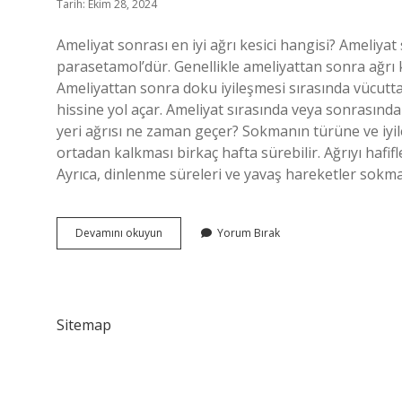
Tarih: Ekim 28, 2024
Ameliyat sonrası en iyi ağrı kesici hangisi? Ameliyat 
parasetamol’dür. Genellikle ameliyattan sonra ağrı ke
Ameliyattan sonra doku iyileşmesi sırasında vücutta
hissine yol açar. Ameliyat sırasında veya sonrasında
yeri ağrısı ne zaman geçer? Sokmanın türüne ve iyi
ortadan kalkması birkaç hafta sürebilir. Ağrıyı hafifl
Ayrıca, dinlenme süreleri ve yavaş hareketler sokma 
Ameliyat
Devamını okuyun
Yorum Bırak
Sonrası
Sancı
Nasıl
Geçer
Sitemap