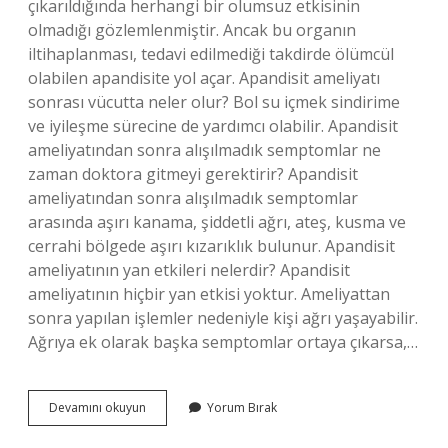
çıkarıldığında herhangi bir olumsuz etkisinin
olmadığı gözlemlenmiştir. Ancak bu organın
iltihaplanması, tedavi edilmediği takdirde ölümcül
olabilen apandisite yol açar. Apandisit ameliyatı
sonrası vücutta neler olur? Bol su içmek sindirime
ve iyileşme sürecine de yardımcı olabilir. Apandisit
ameliyatından sonra alışılmadık semptomlar ne
zaman doktora gitmeyi gerektirir? Apandisit
ameliyatından sonra alışılmadık semptomlar
arasında aşırı kanama, şiddetli ağrı, ateş, kusma ve
cerrahi bölgede aşırı kızarıklık bulunur. Apandisit
ameliyatının yan etkileri nelerdir? Apandisit
ameliyatının hiçbir yan etkisi yoktur. Ameliyattan
sonra yapılan işlemler nedeniyle kişi ağrı yaşayabilir.
Ağrıya ek olarak başka semptomlar ortaya çıkarsa,…
Apandisit
Devamını okuyun
Yorum Bırak
Alındıktan
Sonra