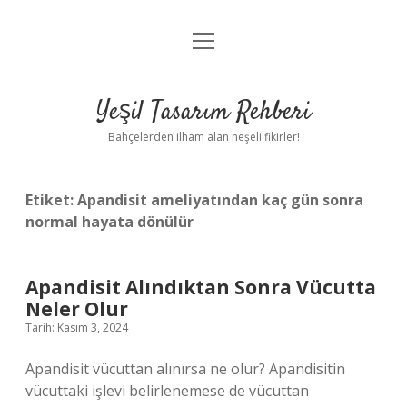
menüyü
Anasayfa
aç
Gizlilik Politikası
Yeşil Tasarım Rehberi
Yasal Uyarı
Bahçelerden ilham alan neşeli fikirler!
Hakkımızda
Etiket:
Apandisit ameliyatından kaç gün sonra
normal hayata dönülür
Apandisit Alındıktan Sonra Vücutta
Neler Olur
Tarih: Kasım 3, 2024
Apandisit vücuttan alınırsa ne olur? Apandisitin
vücuttaki işlevi belirlenemese de vücuttan