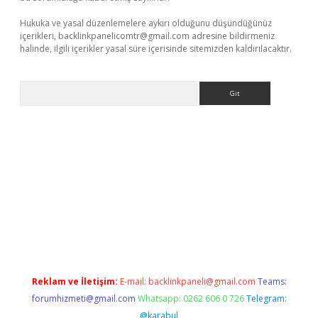
Hukuka ve yasal düzenlemelere aykırı olduğunu düşündüğünüz
içerikleri,
backlinkpanelicomtr@gmail.com
adresine bildirmeniz
halinde, ilgili içerikler yasal süre içerisinde sitemizden kaldırılacaktır.
Arama
iriş
Reklam ve İletişim:
E-mail:
backlinkpaneli@gmail.com
Teams:
forumhizmeti@gmail.com
Whatsapp: 0262 606 0 726
Telegram:
@karabul