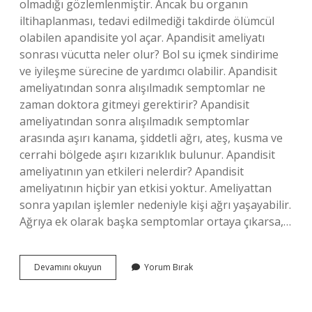
olmadığı gözlemlenmiştir. Ancak bu organın
iltihaplanması, tedavi edilmediği takdirde ölümcül
olabilen apandisite yol açar. Apandisit ameliyatı
sonrası vücutta neler olur? Bol su içmek sindirime
ve iyileşme sürecine de yardımcı olabilir. Apandisit
ameliyatından sonra alışılmadık semptomlar ne
zaman doktora gitmeyi gerektirir? Apandisit
ameliyatından sonra alışılmadık semptomlar
arasında aşırı kanama, şiddetli ağrı, ateş, kusma ve
cerrahi bölgede aşırı kızarıklık bulunur. Apandisit
ameliyatının yan etkileri nelerdir? Apandisit
ameliyatının hiçbir yan etkisi yoktur. Ameliyattan
sonra yapılan işlemler nedeniyle kişi ağrı yaşayabilir.
Ağrıya ek olarak başka semptomlar ortaya çıkarsa,…
Apandisit
Devamını okuyun
Yorum Bırak
Alındıktan
Sonra
Vücutta