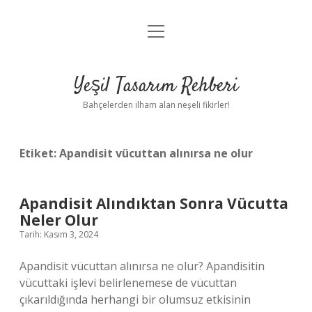
menüyü
Anasayfa
aç
Gizlilik Politikası
Yeşil Tasarım Rehberi
Yasal Uyarı
Bahçelerden ilham alan neşeli fikirler!
Hakkımızda
Etiket:
Apandisit vücuttan alınırsa ne olur
Apandisit Alındıktan Sonra Vücutta
Neler Olur
Tarih: Kasım 3, 2024
Apandisit vücuttan alınırsa ne olur? Apandisitin
vücuttaki işlevi belirlenemese de vücuttan
çıkarıldığında herhangi bir olumsuz etkisinin