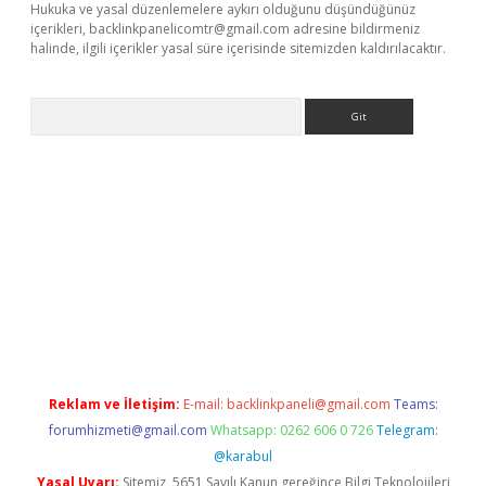
Hukuka ve yasal düzenlemelere aykırı olduğunu düşündüğünüz
içerikleri,
backlinkpanelicomtr@gmail.com
adresine bildirmeniz
halinde, ilgili içerikler yasal süre içerisinde sitemizden kaldırılacaktır.
Arama
iriş
Reklam ve İletişim:
E-mail:
backlinkpaneli@gmail.com
Teams:
forumhizmeti@gmail.com
Whatsapp: 0262 606 0 726
Telegram:
@karabul
Yasal Uyarı:
Sitemiz, 5651 Sayılı Kanun gereğince Bilgi Teknolojileri