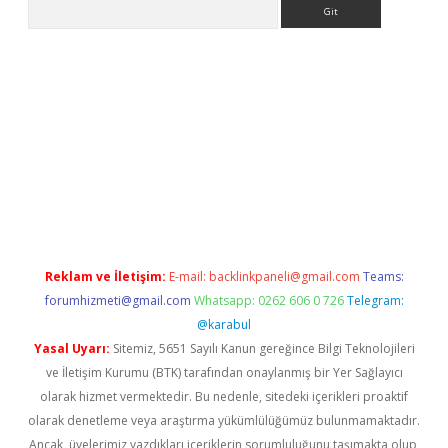
Arama
iriş
Reklam ve İletişim:
E-mail:
backlinkpaneli@gmail.com
Teams:
forumhizmeti@gmail.com
Whatsapp: 0262 606 0 726
Telegram:
@karabul
Yasal Uyarı:
Sitemiz, 5651 Sayılı Kanun gereğince Bilgi Teknolojileri
ve İletişim Kurumu (BTK) tarafından onaylanmış bir Yer Sağlayıcı
olarak hizmet vermektedir. Bu nedenle, sitedeki içerikleri proaktif
olarak denetleme veya araştırma yükümlülüğümüz bulunmamaktadır.
Ancak, üyelerimiz yazdıkları içeriklerin sorumluluğunu taşımakta olup,