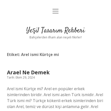
menüyü
Anasayfa
aç
Gizlilik Politikası
Yeşil Tasarım Rehberi
Yasal Uyarı
Bahçelerden ilham alan neşeli fikirler!
Hakkımızda
Etiket:
Arel ismi Kürtçe mi
Arael Ne Demek
Tarih: Ekim 29, 2024
Arel ismi Kürtçe mi? Arel en popüler erkek
isimlerinden biridir. Arel ismi aslen Türk ismidir. Arel
Türk ismi mi? Türkçe kökenli erkek isimlerinden biri
olan Arel, temiz ve dürüst kişi anlamına gelir. Arel