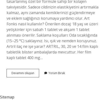
tasarlanmış özel bir formüle sahip bir kolajen
takviyesidir. Sadece cildinizin elastikiyetini artırmakla
kalmaz, aynı zamanda kemiklerinizi güçlendirmeye
ve eklem sağlığınızı korumaya yardımcı olur. Art
Fonks nasıl kullanılır? Önerilen dozaj: 18 yaş ve üzeri
yetişkinler için sabah 1 tablet ve akşam 1 tablet
alınması önerilir. Saklama koşulları: Oda sıcaklığında
(15–25 °C) saklayınız. Isı, ışık ve nemden koruyunuz.
Artril ilaç ne işe yarar? ARTRIL, 30, 20 ve 14 film kaplı
tabletlik blister ambalajlarda mevcuttur. Her film
kaplı tablet 400 mg…
Art
Devamını okuyun
Yorum Bırak
Fonksiyon
Ilaç
Ne
Işe
Yarar
Sitemap