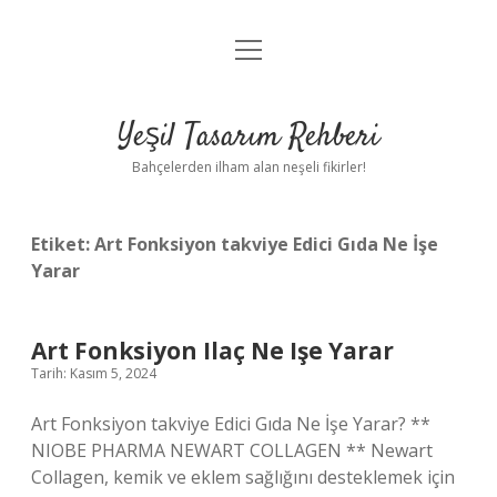
menüyü
Anasayfa
aç
Gizlilik Politikası
Yeşil Tasarım Rehberi
Yasal Uyarı
Bahçelerden ilham alan neşeli fikirler!
Hakkımızda
Etiket:
Art Fonksiyon takviye Edici Gıda Ne İşe
Yarar
Art Fonksiyon Ilaç Ne Işe Yarar
Tarih: Kasım 5, 2024
Art Fonksiyon takviye Edici Gıda Ne İşe Yarar? **
NIOBE PHARMA NEWART COLLAGEN ** Newart
Collagen, kemik ve eklem sağlığını desteklemek için