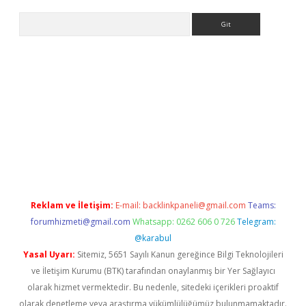
Arama
iriş
Reklam ve İletişim:
E-mail:
backlinkpaneli@gmail.com
Teams:
forumhizmeti@gmail.com
Whatsapp: 0262 606 0 726
Telegram:
@karabul
Yasal Uyarı:
Sitemiz, 5651 Sayılı Kanun gereğince Bilgi Teknolojileri
ve İletişim Kurumu (BTK) tarafından onaylanmış bir Yer Sağlayıcı
olarak hizmet vermektedir. Bu nedenle, sitedeki içerikleri proaktif
olarak denetleme veya araştırma yükümlülüğümüz bulunmamaktadır.