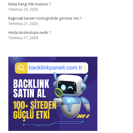
Kalay hangi ilde bulunur ?
Temmuz 23, 2026
Bağırsak kanseri tomografide görünür mü ?
Temmuz 21, 2026
Hindu kozmolojisi nedir ?
Temmuz 17, 2026