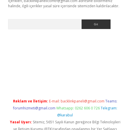
içerikleri,
backlinkpanelicomtr@gmail.com
adresine bildirmeniz
halinde, ilgili içerikler yasal süre içerisinde sitemizden kaldırılacaktır.
Arama
riş
Reklam ve İletişim:
E-mail:
backlinkpaneli@gmail.com
Teams:
forumhizmeti@gmail.com
Whatsapp: 0262 606 0 726
Telegram:
@karabul
Yasal Uyarı:
Sitemiz, 5651 Sayılı Kanun gereğince Bilgi Teknolojileri
ve İletişim Kurumu (BTK) tarafından onaylanmış bir Yer Sağlayıcı