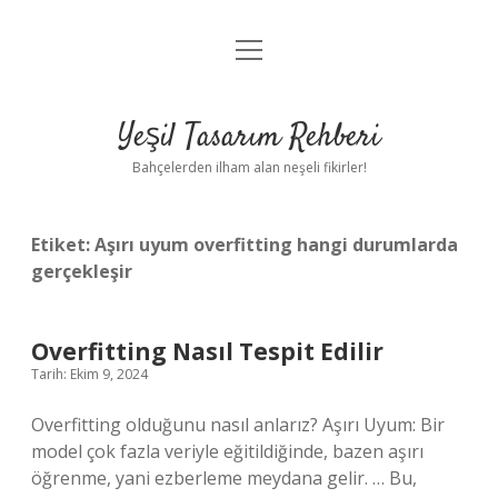
menüyü
Anasayfa
aç
Gizlilik Politikası
Yeşil Tasarım Rehberi
Yasal Uyarı
Bahçelerden ilham alan neşeli fikirler!
Hakkımızda
Etiket:
Aşırı uyum overfitting hangi durumlarda
gerçekleşir
Overfitting Nasıl Tespit Edilir
Tarih: Ekim 9, 2024
Overfitting olduğunu nasıl anlarız? Aşırı Uyum: Bir
model çok fazla veriyle eğitildiğinde, bazen aşırı
öğrenme, yani ezberleme meydana gelir. … Bu,