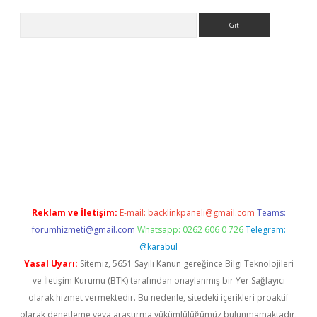
Arama
iriş
Reklam ve İletişim:
E-mail:
backlinkpaneli@gmail.com
Teams:
forumhizmeti@gmail.com
Whatsapp: 0262 606 0 726
Telegram:
@karabul
Yasal Uyarı:
Sitemiz, 5651 Sayılı Kanun gereğince Bilgi Teknolojileri
ve İletişim Kurumu (BTK) tarafından onaylanmış bir Yer Sağlayıcı
olarak hizmet vermektedir. Bu nedenle, sitedeki içerikleri proaktif
olarak denetleme veya araştırma yükümlülüğümüz bulunmamaktadır.