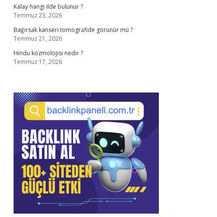
Kalay hangi ilde bulunur ?
Temmuz 23, 2026
Bağırsak kanseri tomografide görünür mü ?
Temmuz 21, 2026
Hindu kozmolojisi nedir ?
Temmuz 17, 2026