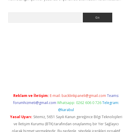
Arama
iriş
Reklam ve İletişim:
E-mail:
backlinkpaneli@gmail.com
Teams:
forumhizmeti@gmail.com
Whatsapp: 0262 606 0 726
Telegram:
@karabul
Yasal Uyarı:
Sitemiz, 5651 Sayılı Kanun gereğince Bilgi Teknolojileri
ve İletişim Kurumu (BTK) tarafından onaylanmış bir Yer Sağlayıcı
olarak hizmet vermektedir. Bu nedenle, sitedeki içerikleri proaktif