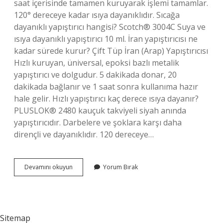
saat içerisinde tamamen kuruyarak işlemi tamamlar.
120° dereceye kadar ısıya dayanıklıdır. Sıcağa
dayanıklı yapıştırıcı hangisi? Scotch® 3004C Suya ve
ısıya dayanıklı yapıştırıcı 10 ml. İran yapıştırıcısı ne
kadar sürede kurur? Çift Tüp İran (Arap) Yapıştırıcısı
Hızlı kuruyan, üniversal, epoksi bazlı metalik
yapıştırıcı ve dolgudur. 5 dakikada donar, 20
dakikada bağlanır ve 1 saat sonra kullanıma hazır
hale gelir. Hızlı yapıştırıcı kaç derece ısıya dayanır?
PLUSLOK® 2480 kauçuk takviyeli siyah anında
yapıştırıcıdır. Darbelere ve şoklara karşı daha
dirençli ve dayanıklıdır. 120 dereceye…
Iran
Devamını okuyun
Yorum Bırak
Yapıştırıcısı
Kaç
Derece
Sıcaklığa
Dayanır
Sitemap