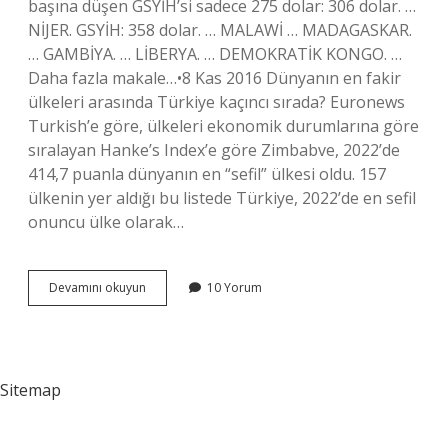
başına düşen GSYİH’si sadece 275 dolar: 306 dolar. …
NİJER. GSYİH: 358 dolar. … MALAWİ … MADAGASKAR.
… GAMBİYA. … LİBERYA. … DEMOKRATİK KONGO. …
Daha fazla makale…•8 Kas 2016 Dünyanın en fakir
ülkeleri arasında Türkiye kaçıncı sırada? Euronews
Turkish’e göre, ülkeleri ekonomik durumlarına göre
sıralayan Hanke’s Index’e göre Zimbabve, 2022’de
414,7 puanla dünyanın en “sefil” ülkesi oldu. 157
ülkenin yer aldığı bu listede Türkiye, 2022’de en sefil
onuncu ülke olarak…
Dünyanın
Devamını okuyun
10 Yorum
En
Fakir
Ülkesi
Neresi
Sitemap