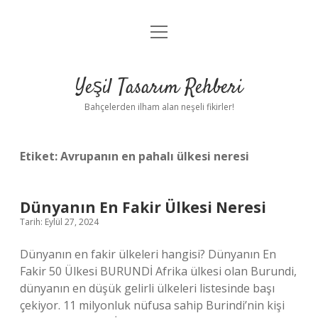
menüyü
Anasayfa
aç
Gizlilik Politikası
Yeşil Tasarım Rehberi
Yasal Uyarı
Bahçelerden ilham alan neşeli fikirler!
Hakkımızda
Etiket:
Avrupanın en pahalı ülkesi neresi
Dünyanın En Fakir Ülkesi Neresi
Tarih: Eylül 27, 2024
Dünyanın en fakir ülkeleri hangisi? Dünyanın En
Fakir 50 Ülkesi BURUNDİ Afrika ülkesi olan Burundi,
dünyanın en düşük gelirli ülkeleri listesinde başı
çekiyor. 11 milyonluk nüfusa sahip Burindi’nin kişi