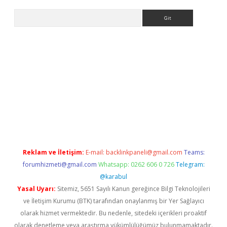
Arama
riş
Reklam ve İletişim:
E-mail:
backlinkpaneli@gmail.com
Teams:
forumhizmeti@gmail.com
Whatsapp: 0262 606 0 726
Telegram:
@karabul
Yasal Uyarı:
Sitemiz, 5651 Sayılı Kanun gereğince Bilgi Teknolojileri
ve İletişim Kurumu (BTK) tarafından onaylanmış bir Yer Sağlayıcı
olarak hizmet vermektedir. Bu nedenle, sitedeki içerikleri proaktif
olarak denetleme veya araştırma yükümlülüğümüz bulunmamaktadır.