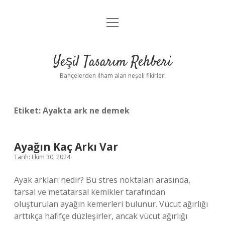
menüyü
Anasayfa
aç
Gizlilik Politikası
Yeşil Tasarım Rehberi
Yasal Uyarı
Bahçelerden ilham alan neşeli fikirler!
Hakkımızda
Etiket:
Ayakta ark ne demek
Ayağın Kaç Arkı Var
Tarih: Ekim 30, 2024
Ayak arkları nedir? Bu stres noktaları arasında,
tarsal ve metatarsal kemikler tarafından
oluşturulan ayağın kemerleri bulunur. Vücut ağırlığı
arttıkça hafifçe düzleşirler, ancak vücut ağırlığı