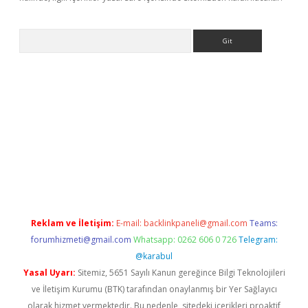
Arama
iriş
Reklam ve İletişim:
E-mail:
backlinkpaneli@gmail.com
Teams:
forumhizmeti@gmail.com
Whatsapp: 0262 606 0 726
Telegram:
@karabul
Yasal Uyarı:
Sitemiz, 5651 Sayılı Kanun gereğince Bilgi Teknolojileri
ve İletişim Kurumu (BTK) tarafından onaylanmış bir Yer Sağlayıcı
olarak hizmet vermektedir. Bu nedenle, sitedeki içerikleri proaktif