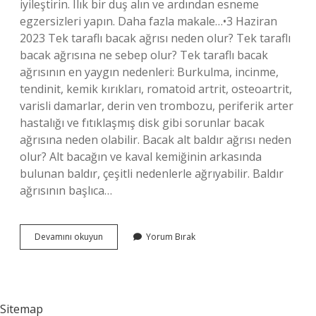
iyileştirin. Ilık bir duş alın ve ardından esneme
egzersizleri yapın. Daha fazla makale…•3 Haziran
2023 Tek taraflı bacak ağrısı neden olur? Tek taraflı
bacak ağrısına ne sebep olur? Tek taraflı bacak
ağrısının en yaygın nedenleri: Burkulma, incinme,
tendinit, kemik kırıkları, romatoid artrit, osteoartrit,
varisli damarlar, derin ven trombozu, periferik arter
hastalığı ve fıtıklaşmış disk gibi sorunlar bacak
ağrısına neden olabilir. Bacak alt baldır ağrısı neden
olur? Alt bacağın ve kaval kemiğinin arkasında
bulunan baldır, çeşitli nedenlerle ağrıyabilir. Baldır
ağrısının başlıca…
Bacaklarda
Devamını okuyun
Yorum Bırak
Ağrı
Ve
Sızlama
Ne
Iyi
Sitemap
Gelir