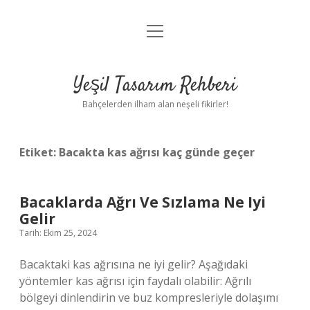
menüyü
Anasayfa
aç
Gizlilik Politikası
Yeşil Tasarım Rehberi
Yasal Uyarı
Bahçelerden ilham alan neşeli fikirler!
Hakkımızda
Etiket:
Bacakta kas ağrısı kaç günde geçer
Bacaklarda Ağrı Ve Sızlama Ne Iyi
Gelir
Tarih: Ekim 25, 2024
Bacaktaki kas ağrısına ne iyi gelir? Aşağıdaki
yöntemler kas ağrısı için faydalı olabilir: Ağrılı
bölgeyi dinlendirin ve buz kompresleriyle dolaşımı