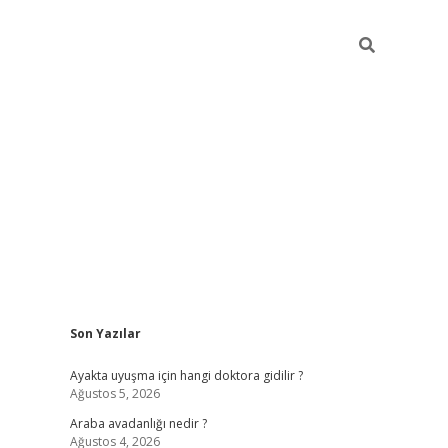
Sidebar
Son Yazılar
ilbet giriş
Ayakta uyuşma için hangi doktora gidilir ?
Ağustos 5, 2026
Araba avadanlığı nedir ?
Ağustos 4, 2026