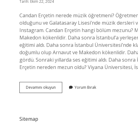
Tarih: Ekim 22, 2024
Candan Erçetin nerede müzik öğretmeni? Öğretmen 
olduğunu ve Galatasaray Lisesi’nde müzik dersleri 
Instagram. Candan Erçetin hangi bölüm mezunu? Müz
Makedon kökenlidir. Daha sonra İstanbul’a yerleşere
eğitimi aldı. Daha sonra İstanbul Üniversitesi’nde kl
doğumlu olup Arnavut ve Makedon kökenlidir. Daha 
gördü. Sonraki yıllarda ses eğitimi aldı. Daha sonra
Erçetin nereden mezun oldu? Viyana Üniversitesi, İ
Candan
Devamını okuyun
Yorum Bırak
Erçetin
Öğretmen
Mi
Sitemap