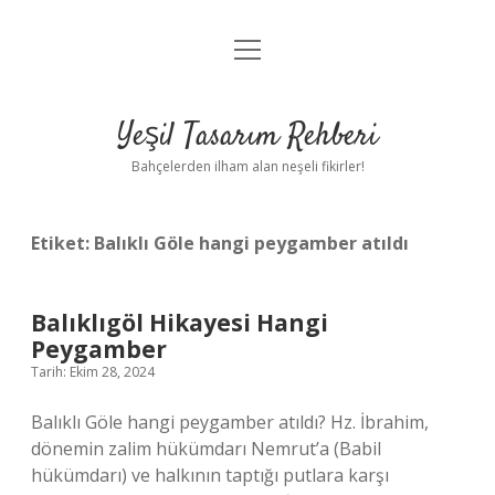
menüyü
Anasayfa
aç
Gizlilik Politikası
Yeşil Tasarım Rehberi
Yasal Uyarı
Bahçelerden ilham alan neşeli fikirler!
Hakkımızda
Etiket:
Balıklı Göle hangi peygamber atıldı
Balıklıgöl Hikayesi Hangi
Peygamber
Tarih: Ekim 28, 2024
Balıklı Göle hangi peygamber atıldı? Hz. İbrahim,
dönemin zalim hükümdarı Nemrut’a (Babil
hükümdarı) ve halkının taptığı putlara karşı