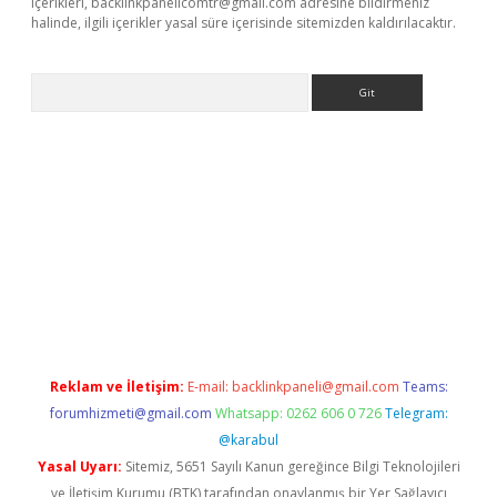
içerikleri,
backlinkpanelicomtr@gmail.com
adresine bildirmeniz
halinde, ilgili içerikler yasal süre içerisinde sitemizden kaldırılacaktır.
Arama
giriş
Reklam ve İletişim:
E-mail:
backlinkpaneli@gmail.com
Teams:
forumhizmeti@gmail.com
Whatsapp: 0262 606 0 726
Telegram:
@karabul
Yasal Uyarı:
Sitemiz, 5651 Sayılı Kanun gereğince Bilgi Teknolojileri
ve İletişim Kurumu (BTK) tarafından onaylanmış bir Yer Sağlayıcı