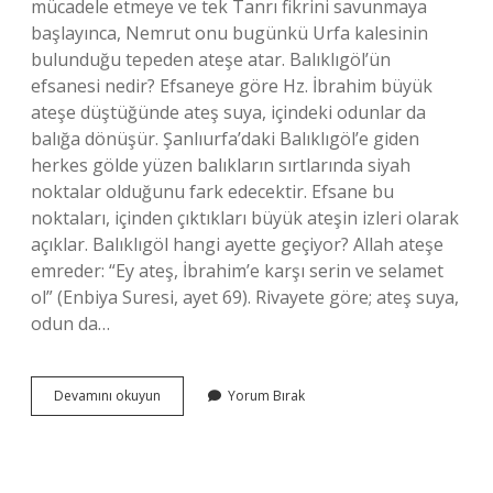
mücadele etmeye ve tek Tanrı fikrini savunmaya
başlayınca, Nemrut onu bugünkü Urfa kalesinin
bulunduğu tepeden ateşe atar. Balıklıgöl’ün
efsanesi nedir? Efsaneye göre Hz. İbrahim büyük
ateşe düştüğünde ateş suya, içindeki odunlar da
balığa dönüşür. Şanlıurfa’daki Balıklıgöl’e giden
herkes gölde yüzen balıkların sırtlarında siyah
noktalar olduğunu fark edecektir. Efsane bu
noktaları, içinden çıktıkları büyük ateşin izleri olarak
açıklar. Balıklıgöl hangi ayette geçiyor? Allah ateşe
emreder: “Ey ateş, İbrahim’e karşı serin ve selamet
ol” (Enbiya Suresi, ayet 69). Rivayete göre; ateş suya,
odun da…
Balıklıgöl
Devamını okuyun
Yorum Bırak
Hikayesi
Hangi
Peygamber