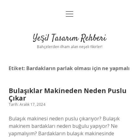
menüyü
Anasayfa
aç
Gizlilik Politikası
Yeşil Tasarım Rehberi
Yasal Uyarı
Bahçelerden ilham alan neşeli fikirler!
Hakkımızda
Etiket:
Bardakların parlak olması için ne yapmalı
Bulaşıklar Makineden Neden Puslu
Çıkar
Tarih: Aralık 17, 2024
Bulaşık makinesi neden puslu çıkarıyor? Bulaşık
makinem bardakları neden buğulu yapıyor? Ne
yapmalıyım? Bardakların bulaşık makinesinde