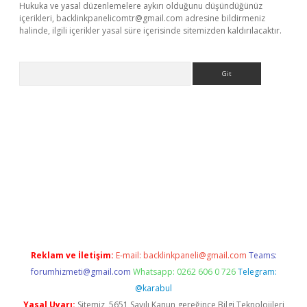
Hukuka ve yasal düzenlemelere aykırı olduğunu düşündüğünüz
içerikleri,
backlinkpanelicomtr@gmail.com
adresine bildirmeniz
halinde, ilgili içerikler yasal süre içerisinde sitemizden kaldırılacaktır.
Arama
iriş
Reklam ve İletişim:
E-mail:
backlinkpaneli@gmail.com
Teams:
forumhizmeti@gmail.com
Whatsapp: 0262 606 0 726
Telegram:
@karabul
Yasal Uyarı:
Sitemiz, 5651 Sayılı Kanun gereğince Bilgi Teknolojileri