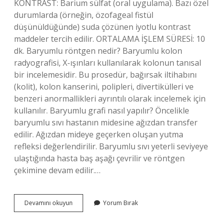
KONTRAST: Barium sülfat (oral uygulama). Bazı özel
durumlarda (örneğin, özofageal fistül
düşünüldüğünde) suda çözünen iyotlu kontrast
maddeler tercih edilir. ORTALAMA İŞLEM SÜRESİ: 10
dk. Baryumlu röntgen nedir? Baryumlu kolon
radyografisi, X-ışınları kullanılarak kolonun tanısal
bir incelemesidir. Bu prosedür, bağırsak iltihabını
(kolit), kolon kanserini, polipleri, divertikülleri ve
benzeri anormallikleri ayrıntılı olarak incelemek için
kullanılır. Baryumlu grafi nasıl yapılır? Öncelikle
baryumlu sıvı hastanın midesine ağızdan transfer
edilir. Ağızdan mideye geçerken oluşan yutma
refleksi değerlendirilir. Baryumlu sıvı yeterli seviyeye
ulaştığında hasta baş aşağı çevrilir ve röntgen
çekimine devam edilir.…
Baryumlu
Devamını okuyun
Yorum Bırak
Özofagus
Grafisi