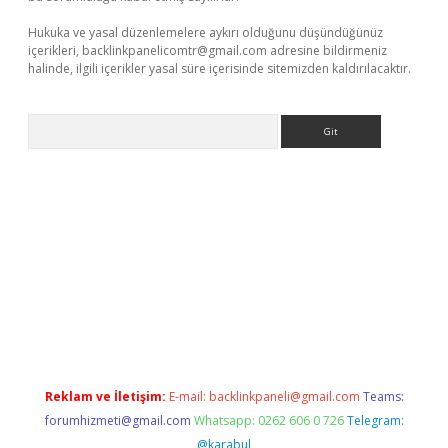
Hukuka ve yasal düzenlemelere aykırı olduğunu düşündüğünüz
içerikleri,
backlinkpanelicomtr@gmail.com
adresine bildirmeniz
halinde, ilgili içerikler yasal süre içerisinde sitemizden kaldırılacaktır.
Arama
iriş
Reklam ve İletişim:
E-mail:
backlinkpaneli@gmail.com
Teams:
forumhizmeti@gmail.com
Whatsapp: 0262 606 0 726
Telegram:
@karabul