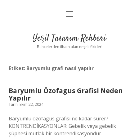
menüyü
Anasayfa
aç
Gizlilik Politikası
Yeşil Tasarım Rehberi
Yasal Uyarı
Bahçelerden ilham alan neşeli fikirler!
Hakkımızda
Etiket:
Baryumlu grafi nasıl yapılır
Baryumlu Özofagus Grafisi Neden
Yapılır
Tarih: Ekim 22, 2024
Baryumlu özofagus grafisi ne kadar sürer?
KONTRENDİKASYONLAR: Gebelik veya gebelik
şüphesi mutlak bir kontrendikasyondur.