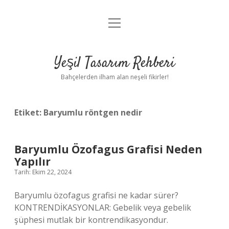
menüyü
Anasayfa
aç
Gizlilik Politikası
Yeşil Tasarım Rehberi
Yasal Uyarı
Bahçelerden ilham alan neşeli fikirler!
Hakkımızda
Etiket:
Baryumlu röntgen nedir
Baryumlu Özofagus Grafisi Neden
Yapılır
Tarih: Ekim 22, 2024
Baryumlu özofagus grafisi ne kadar sürer?
KONTRENDİKASYONLAR: Gebelik veya gebelik
şüphesi mutlak bir kontrendikasyondur.