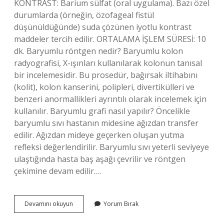
KONTRAST: Barium sülfat (oral uygulama). Bazı özel
durumlarda (örneğin, özofageal fistül
düşünüldüğünde) suda çözünen iyotlu kontrast
maddeler tercih edilir. ORTALAMA İŞLEM SÜRESİ: 10
dk. Baryumlu röntgen nedir? Baryumlu kolon
radyografisi, X-ışınları kullanılarak kolonun tanısal
bir incelemesidir. Bu prosedür, bağırsak iltihabını
(kolit), kolon kanserini, polipleri, divertikülleri ve
benzeri anormallikleri ayrıntılı olarak incelemek için
kullanılır. Baryumlu grafi nasıl yapılır? Öncelikle
baryumlu sıvı hastanın midesine ağızdan transfer
edilir. Ağızdan mideye geçerken oluşan yutma
refleksi değerlendirilir. Baryumlu sıvı yeterli seviyeye
ulaştığında hasta baş aşağı çevrilir ve röntgen
çekimine devam edilir.…
Baryumlu
Devamını okuyun
Yorum Bırak
Özofagus
Grafisi