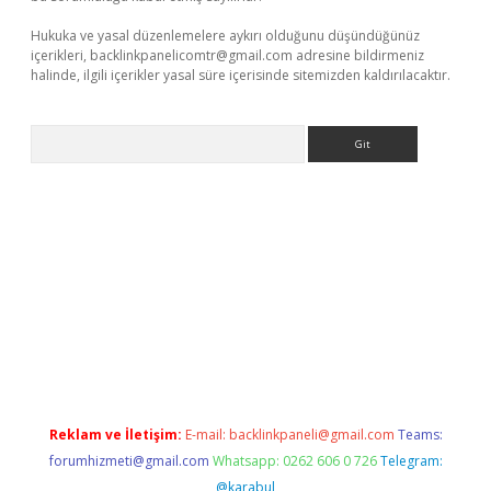
Hukuka ve yasal düzenlemelere aykırı olduğunu düşündüğünüz
içerikleri,
backlinkpanelicomtr@gmail.com
adresine bildirmeniz
halinde, ilgili içerikler yasal süre içerisinde sitemizden kaldırılacaktır.
Arama
iriş
Reklam ve İletişim:
E-mail:
backlinkpaneli@gmail.com
Teams:
forumhizmeti@gmail.com
Whatsapp: 0262 606 0 726
Telegram:
@karabul