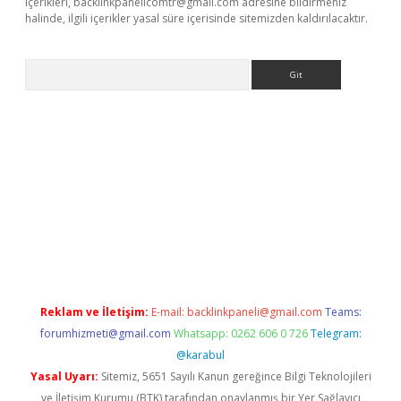
içerikleri,
backlinkpanelicomtr@gmail.com
adresine bildirmeniz
halinde, ilgili içerikler yasal süre içerisinde sitemizden kaldırılacaktır.
Arama
iriş
Reklam ve İletişim:
E-mail:
backlinkpaneli@gmail.com
Teams:
forumhizmeti@gmail.com
Whatsapp: 0262 606 0 726
Telegram:
@karabul
Yasal Uyarı:
Sitemiz, 5651 Sayılı Kanun gereğince Bilgi Teknolojileri
ve İletişim Kurumu (BTK) tarafından onaylanmış bir Yer Sağlayıcı