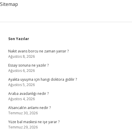
Adı
Sitemap
Ne
Hangisidir
Sidebar
Son Yazılar
Nakit avans borcu ne zaman yansır ?
Ağustos 8, 2026
Essay sonuna ne yazılır ?
Ağustos 6, 2026
Ayakta uyuşma için hangi doktora gidilir ?
Ağustos 5, 2026
Araba avadanlığı nedir ?
Ağustos 4, 2026
Alsancak’ın anlamı nedir ?
Temmuz 30, 2026
Yüze bal maskesi ne işe yarar ?
Temmuz 29, 2026