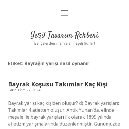
menüyü
Anasayfa
aç
Gizlilik Politikası
Yeşil Tasarım Rehberi
Yasal Uyarı
Bahçelerden ilham alan neşeli fikirler!
Hakkımızda
Etiket:
Bayrağın yarışı nasıl oynanır
Bayrak Koşusu Takımlar Kaç Kişi
Tarih: Ekim 27, 2024
Bayrak yarışı kaç kişiden oluşur? d) Bayrak yarışları:
Takımlar 4 atletten oluşur. Antik Yunan’da, elinde
meşale ile bayrak yarışları ilk olarak 1895 yılında
atletizm yarışmalarında düzenlenmiştir. Günümüzde