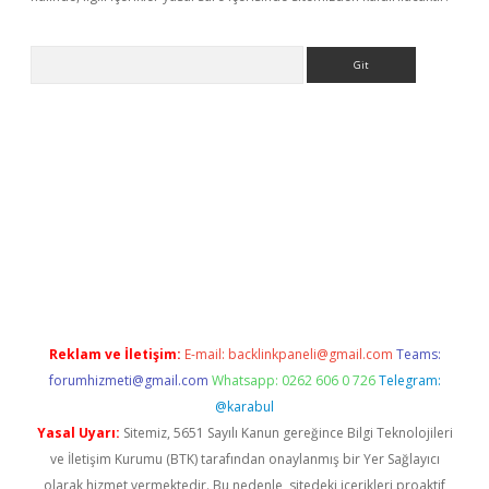
Arama
iriş
Reklam ve İletişim:
E-mail:
backlinkpaneli@gmail.com
Teams:
forumhizmeti@gmail.com
Whatsapp: 0262 606 0 726
Telegram:
@karabul
Yasal Uyarı:
Sitemiz, 5651 Sayılı Kanun gereğince Bilgi Teknolojileri
ve İletişim Kurumu (BTK) tarafından onaylanmış bir Yer Sağlayıcı
olarak hizmet vermektedir. Bu nedenle, sitedeki içerikleri proaktif