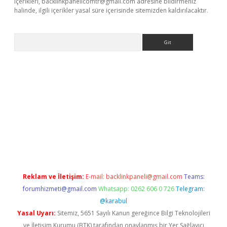
içerikleri,
backlinkpanelicomtr@gmail.com
adresine bildirmeniz
halinde, ilgili içerikler yasal süre içerisinde sitemizden kaldırılacaktır.
Arama
iriş
Reklam ve İletişim:
E-mail:
backlinkpaneli@gmail.com
Teams:
forumhizmeti@gmail.com
Whatsapp: 0262 606 0 726
Telegram:
@karabul
Yasal Uyarı:
Sitemiz, 5651 Sayılı Kanun gereğince Bilgi Teknolojileri
ve İletişim Kurumu (BTK) tarafından onaylanmış bir Yer Sağlayıcı