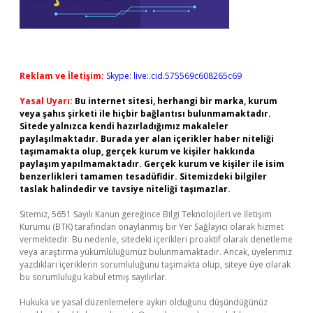
Reklam ve İletişim:
Skype: live:.cid.575569c608265c69
Yasal Uyarı:
Bu internet sitesi, herhangi bir marka, kurum
veya şahıs şirketi ile hiçbir bağlantısı bulunmamaktadır.
Sitede yalnızca kendi hazırladığımız makaleler
paylaşılmaktadır. Burada yer alan içerikler haber niteliği
taşımamakta olup, gerçek kurum ve kişiler hakkında
paylaşım yapılmamaktadır. Gerçek kurum ve kişiler ile isim
benzerlikleri tamamen tesadüfidir. Sitemizdeki bilgiler
taslak halindedir ve tavsiye niteliği taşımazlar.
Sitemiz, 5651 Sayılı Kanun gereğince Bilgi Teknolojileri ve İletişim
Kurumu (BTK) tarafından onaylanmış bir Yer Sağlayıcı olarak hizmet
vermektedir. Bu nedenle, sitedeki içerikleri proaktif olarak denetleme
veya araştırma yükümlülüğümüz bulunmamaktadır. Ancak, üyelerimiz
yazdıkları içeriklerin sorumluluğunu taşımakta olup, siteye üye olarak
bu sorumluluğu kabul etmiş sayılırlar.
Hukuka ve yasal düzenlemelere aykırı olduğunu düşündüğünüz