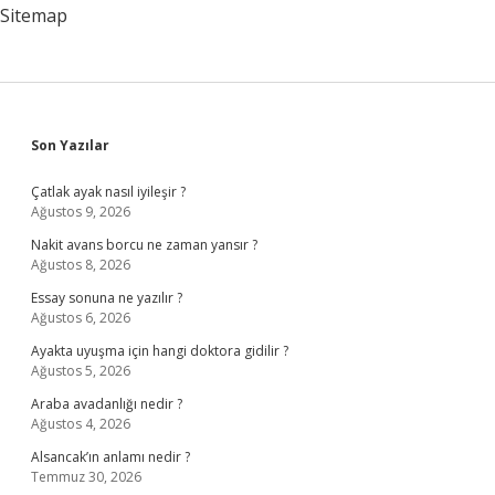
Sitemap
Sidebar
Son Yazılar
Çatlak ayak nasıl iyileşir ?
Ağustos 9, 2026
Nakit avans borcu ne zaman yansır ?
Ağustos 8, 2026
Essay sonuna ne yazılır ?
Ağustos 6, 2026
Ayakta uyuşma için hangi doktora gidilir ?
Ağustos 5, 2026
Araba avadanlığı nedir ?
Ağustos 4, 2026
Alsancak’ın anlamı nedir ?
Temmuz 30, 2026