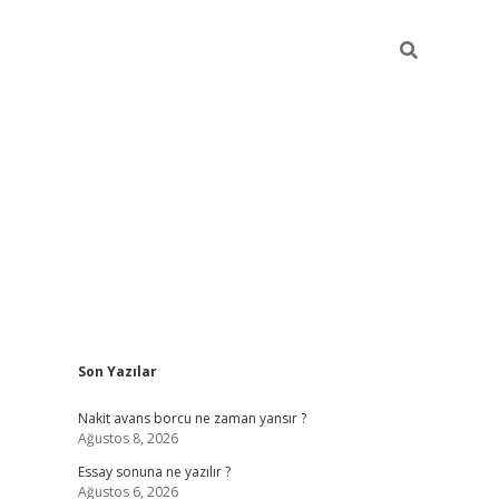
Sidebar
Son Yazılar
ilbet giriş
Nakit avans borcu ne zaman yansır ?
Ağustos 8, 2026
Essay sonuna ne yazılır ?
Ağustos 6, 2026