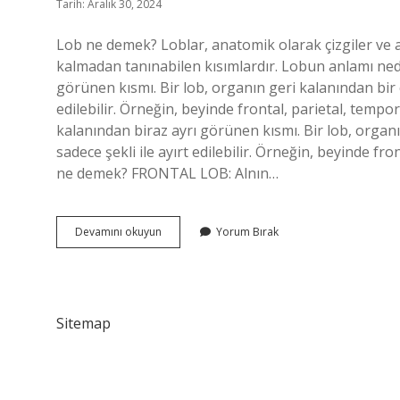
Tarih: Aralık 30, 2024
Lob ne demek? Loblar, anatomik olarak çizgiler ve 
kalmadan tanınabilen kısımlardır. Lobun anlamı nedi
görünen kısmı. Bir lob, organın geri kalanından bir ç
edilebilir. Örneğin, beyinde frontal, parietal, tempor
kalanından biraz ayrı görünen kısmı. Bir lob, organı
sadece şekli ile ayırt edilebilir. Örneğin, beyinde fro
ne demek? FRONTAL LOB: Alnın…
Lob
Devamını okuyun
Yorum Bırak
Ne
Anlama
Gelir
Sitemap