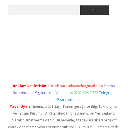
Arama
iriş
Reklam ve İletişim:
E-mail:
backlinkpaneli@gmail.com
Teams:
forumhizmeti@gmail.com
Whatsapp: 0262 606 0 726
Telegram:
@karabul
Yasal Uyarı:
Sitemiz, 5651 Sayılı Kanun gereğince Bilgi Teknolojileri
ve İletişim Kurumu (BTK) tarafından onaylanmış bir Yer Sağlayıcı
olarak hizmet vermektedir. Bu nedenle, sitedeki içerikleri proaktif
olarak denetleme veya araştırma yükümlülüğümüz bulunmamaktadır.