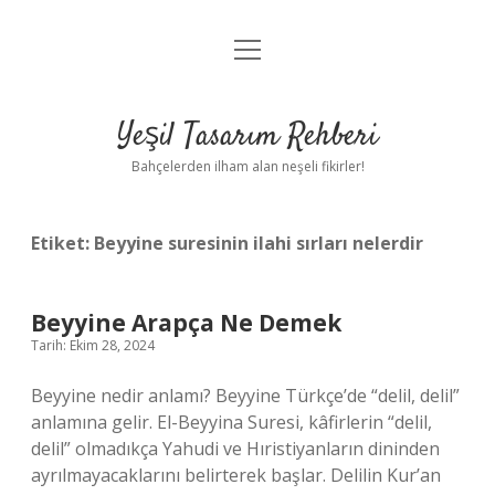
menüyü
Anasayfa
aç
Gizlilik Politikası
Yeşil Tasarım Rehberi
Yasal Uyarı
Bahçelerden ilham alan neşeli fikirler!
Hakkımızda
Etiket:
Beyyine suresinin ilahi sırları nelerdir
Beyyine Arapça Ne Demek
Tarih: Ekim 28, 2024
Beyyine nedir anlamı? Beyyine Türkçe’de “delil, delil”
anlamına gelir. El-Beyyina Suresi, kâfirlerin “delil,
delil” olmadıkça Yahudi ve Hıristiyanların dininden
ayrılmayacaklarını belirterek başlar. Delilin Kur’an