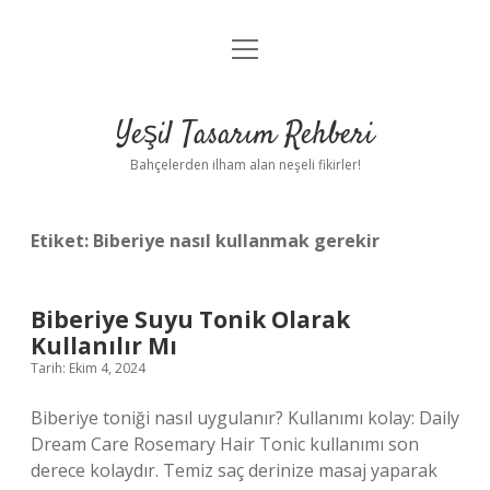
menüyü
Anasayfa
aç
Gizlilik Politikası
Yeşil Tasarım Rehberi
Yasal Uyarı
Bahçelerden ilham alan neşeli fikirler!
Hakkımızda
Etiket:
Biberiye nasıl kullanmak gerekir
Biberiye Suyu Tonik Olarak
Kullanılır Mı
Tarih: Ekim 4, 2024
Biberiye toniği nasıl uygulanır? Kullanımı kolay: Daily
Dream Care Rosemary Hair Tonic kullanımı son
derece kolaydır. Temiz saç derinize masaj yaparak