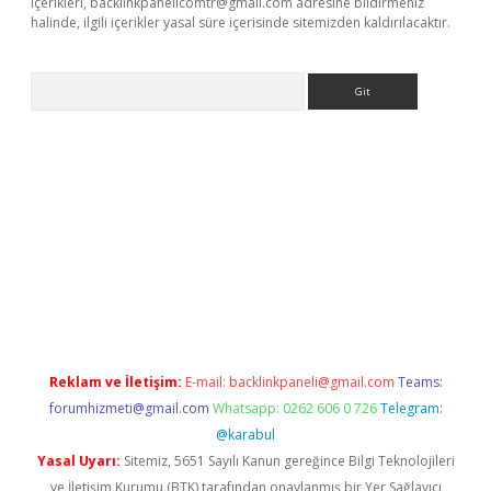
içerikleri,
backlinkpanelicomtr@gmail.com
adresine bildirmeniz
halinde, ilgili içerikler yasal süre içerisinde sitemizden kaldırılacaktır.
Arama
Reklam ve İletişim:
E-mail:
backlinkpaneli@gmail.com
Teams:
forumhizmeti@gmail.com
Whatsapp: 0262 606 0 726
Telegram:
@karabul
Yasal Uyarı:
Sitemiz, 5651 Sayılı Kanun gereğince Bilgi Teknolojileri
ve İletişim Kurumu (BTK) tarafından onaylanmış bir Yer Sağlayıcı