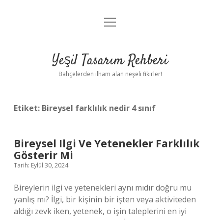
menüyü
Anasayfa
aç
Gizlilik Politikası
Yeşil Tasarım Rehberi
Yasal Uyarı
Bahçelerden ilham alan neşeli fikirler!
Hakkımızda
Etiket:
Bireysel farklılık nedir 4 sınıf
Bireysel Ilgi Ve Yetenekler Farklılık
Gösterir Mi
Tarih: Eylül 30, 2024
Bireylerin ilgi ve yetenekleri aynı mıdır doğru mu
yanlış mı? İlgi, bir kişinin bir işten veya aktiviteden
aldığı zevk iken, yetenek, o işin taleplerini en iyi