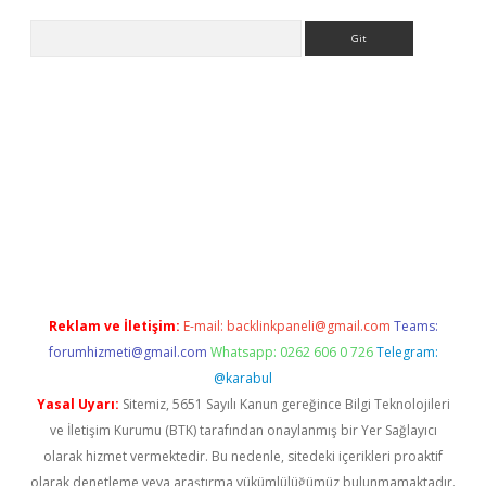
Arama
iriş
Reklam ve İletişim:
E-mail:
backlinkpaneli@gmail.com
Teams:
forumhizmeti@gmail.com
Whatsapp: 0262 606 0 726
Telegram:
@karabul
Yasal Uyarı:
Sitemiz, 5651 Sayılı Kanun gereğince Bilgi Teknolojileri
ve İletişim Kurumu (BTK) tarafından onaylanmış bir Yer Sağlayıcı
olarak hizmet vermektedir. Bu nedenle, sitedeki içerikleri proaktif
olarak denetleme veya araştırma yükümlülüğümüz bulunmamaktadır.