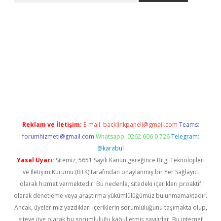
iriş
Reklam ve İletişim:
E-mail:
backlinkpaneli@gmail.com
Teams:
forumhizmeti@gmail.com
Whatsapp: 0262 606 0 726
Telegram:
@karabul
Yasal Uyarı:
Sitemiz, 5651 Sayılı Kanun gereğince Bilgi Teknolojileri
ve İletişim Kurumu (BTK) tarafından onaylanmış bir Yer Sağlayıcı
olarak hizmet vermektedir. Bu nedenle, sitedeki içerikleri proaktif
olarak denetleme veya araştırma yükümlülüğümüz bulunmamaktadır.
Ancak, üyelerimiz yazdıkları içeriklerin sorumluluğunu taşımakta olup,
siteye üye olarak bu sorumluluğu kabul etmiş sayılırlar. Bu internet