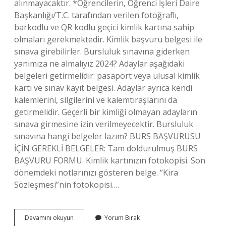
alınmayacaktır. *Öğrencilerin, Öğrenci İşleri Daire
Başkanlığı/T.C. tarafından verilen fotoğraflı,
barkodlu ve QR kodlu geçici kimlik kartına sahip
olmaları gerekmektedir. Kimlik başvuru belgesi ile
sınava girebilirler. Bursluluk sınavına giderken
yanımıza ne almalıyız 2024? Adaylar aşağıdaki
belgeleri getirmelidir: pasaport veya ulusal kimlik
kartı ve sınav kayıt belgesi. Adaylar ayrıca kendi
kalemlerini, silgilerini ve kalemtıraşlarını da
getirmelidir. Geçerli bir kimliği olmayan adayların
sınava girmesine izin verilmeyecektir. Bursluluk
sınavına hangi belgeler lazım? BURS BAŞVURUSU
İÇİN GEREKLİ BELGELER: Tam doldurulmuş BURS
BAŞVURU FORMU. Kimlik kartınızın fotokopisi. Son
dönemdeki notlarınızı gösteren belge. “Kira
Sözleşmesi”nin fotokopisi.…
2023
Devamını okuyun
Yorum Bırak