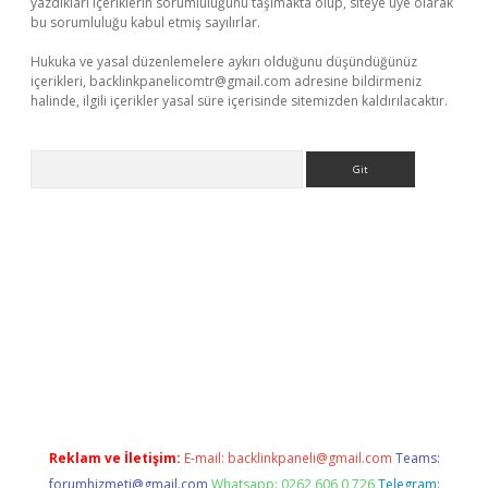
yazdıkları içeriklerin sorumluluğunu taşımakta olup, siteye üye olarak
bu sorumluluğu kabul etmiş sayılırlar.
Hukuka ve yasal düzenlemelere aykırı olduğunu düşündüğünüz
içerikleri,
backlinkpanelicomtr@gmail.com
adresine bildirmeniz
halinde, ilgili içerikler yasal süre içerisinde sitemizden kaldırılacaktır.
Arama
iriş
Reklam ve İletişim:
E-mail:
backlinkpaneli@gmail.com
Teams:
forumhizmeti@gmail.com
Whatsapp: 0262 606 0 726
Telegram: