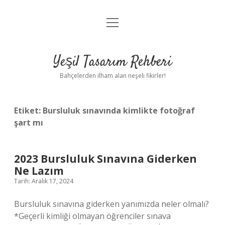
menüyü
Anasayfa
aç
Gizlilik Politikası
Yeşil Tasarım Rehberi
Yasal Uyarı
Bahçelerden ilham alan neşeli fikirler!
Hakkımızda
Etiket:
Bursluluk sınavında kimlikte fotoğraf
şart mı
2023 Bursluluk Sınavına Giderken
Ne Lazım
Tarih: Aralık 17, 2024
Bursluluk sınavına giderken yanımızda neler olmalı?
*Geçerli kimliği olmayan öğrenciler sınava