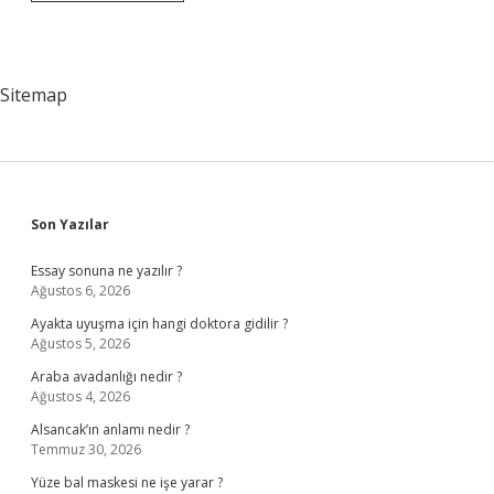
Bursluluk
Sınavına
Giderken
Ne
Lazım
Sitemap
Sidebar
Son Yazılar
Essay sonuna ne yazılır ?
Ağustos 6, 2026
Ayakta uyuşma için hangi doktora gidilir ?
Ağustos 5, 2026
Araba avadanlığı nedir ?
Ağustos 4, 2026
Alsancak’ın anlamı nedir ?
Temmuz 30, 2026
Yüze bal maskesi ne işe yarar ?