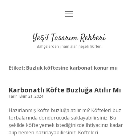
menüyü
Anasayfa
aç
Gizlilik Politikası
Yeşil Tasarım Rehberi
Yasal Uyarı
Bahçelerden ilham alan neşeli fikirler!
Hakkımızda
Etiket:
Buzluk köftesine karbonat konur mu
Karbonatlı Köfte Buzluğa Atılır Mı
Tarih: Ekim 21, 2024
Hazırlanmış köfte buzluğa atılır mı? Köfteleri buz
torbalarında dondurucuda saklayabilirsiniz. Bu
şekilde köfte yemek istediğinizde ihtiyacınız kadar
alıp hemen hazırlayabilirsiniz. Köfteleri