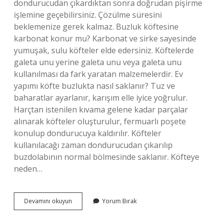
dondurucudan çıkardıktan sonra doğrudan pişirme
işlemine geçebilirsiniz. Çözülme süresini
beklemenize gerek kalmaz. Buzluk köftesine
karbonat konur mu? Karbonat ve sirke sayesinde
yumuşak, sulu köfteler elde edersiniz. Köftelerde
galeta unu yerine galeta unu veya galeta unu
kullanılması da fark yaratan malzemelerdir. Ev
yapımı köfte buzlukta nasıl saklanır? Tuz ve
baharatlar ayarlanır, karışım elle iyice yoğrulur.
Harçtan istenilen kıvama gelene kadar parçalar
alınarak köfteler oluşturulur, fermuarlı poşete
konulup dondurucuya kaldırılır. Köfteler
kullanılacağı zaman dondurucudan çıkarılıp
buzdolabının normal bölmesinde saklanır. Köfteye
neden…
Karbonatlı
Devamını okuyun
Yorum Bırak
Köfte
Buzluğa