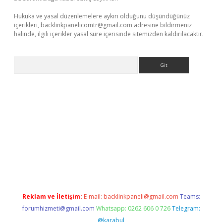
Hukuka ve yasal düzenlemelere aykırı olduğunu düşündüğünüz
içerikleri,
backlinkpanelicomtr@gmail.com
adresine bildirmeniz
halinde, ilgili içerikler yasal süre içerisinde sitemizden kaldırılacaktır.
Arama
iriş
Reklam ve İletişim:
E-mail:
backlinkpaneli@gmail.com
Teams:
forumhizmeti@gmail.com
Whatsapp: 0262 606 0 726
Telegram:
@karabul