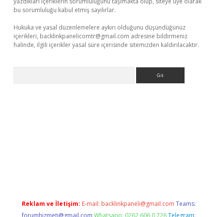
yazdıkları içeriklerin sorumluluğunu taşımakta olup, siteye üye olarak
bu sorumluluğu kabul etmiş sayılırlar.
Hukuka ve yasal düzenlemelere aykırı olduğunu düşündüğünüz
içerikleri,
backlinkpanelicomtr@gmail.com
adresine bildirmeniz
halinde, ilgili içerikler yasal süre içerisinde sitemizden kaldırılacaktır.
Arama
iriş
Reklam ve İletişim:
E-mail:
backlinkpaneli@gmail.com
Teams:
forumhizmeti@gmail.com
Whatsapp: 0262 606 0 726
Telegram: