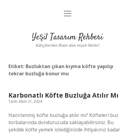
menüyü
Anasayfa
aç
Gizlilik Politikası
Yeşil Tasarım Rehberi
Yasal Uyarı
Bahçelerden ilham alan neşeli fikirler!
Hakkımızda
Etiket:
Buzluktan çıkan kıyma köfte yapılıp
tekrar buzluğa konur mu
Karbonatlı Köfte Buzluğa Atılır Mı
Tarih: Ekim 21, 2024
Hazırlanmış köfte buzluğa atılır mı? Köfteleri buz
torbalarında dondurucuda saklayabilirsiniz. Bu
şekilde köfte yemek istediğinizde ihtiyacınız kadar