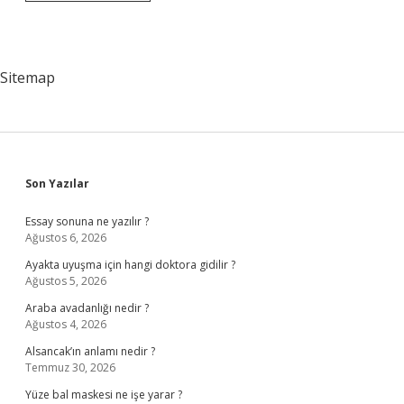
Köfte
Buzluğa
Atılır
Mı
Sitemap
Sidebar
Son Yazılar
Essay sonuna ne yazılır ?
Ağustos 6, 2026
Ayakta uyuşma için hangi doktora gidilir ?
Ağustos 5, 2026
Araba avadanlığı nedir ?
Ağustos 4, 2026
Alsancak’ın anlamı nedir ?
Temmuz 30, 2026
Yüze bal maskesi ne işe yarar ?