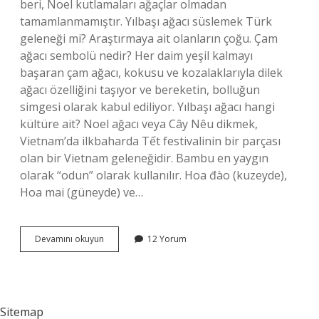
beri, Noel kutlamaları ağaçlar olmadan
tamamlanmamıştır. Yılbaşı ağacı süslemek Türk
geleneği mi? Araştırmaya ait olanların çoğu. Çam
ağacı sembolü nedir? Her daim yeşil kalmayı
başaran çam ağacı, kokusu ve kozalaklarıyla dilek
ağacı özelliğini taşıyor ve bereketin, bolluğun
simgesi olarak kabul ediliyor. Yılbaşı ağacı hangi
kültüre ait? Noel ağacı veya Cây Nêu dikmek,
Vietnam’da ilkbaharda Tết festivalinin bir parçası
olan bir Vietnam geleneğidir. Bambu en yaygın
olarak “odun” olarak kullanılır. Hoa đào (kuzeyde),
Hoa mai (güneyde) ve…
Yılbaşı
Devamını okuyun
12 Yorum
Çamı
Ne
Anlama
Gelir
Sitemap