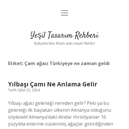
menüyü
Anasayfa
aç
Gizlilik Politikası
Yeşil Tasarım Rehberi
Yasal Uyarı
Bahçelerden ilham alan neşeli fikirler!
Hakkımızda
Etiket:
Çam ağacı Türkiyeye ne zaman geldi
Yılbaşı Çamı Ne Anlama Gelir
Tarih: Eylül 22, 2024
Yılbaşı ağacı geleneği nereden gelir? Peki ya bu
geleneği ilk başlatan ülkenin Almanya olduğunu
söylesek! Almanya’daki dindar Hıristiyanlar 16.
yüzyılda evlerine süslenmiş ağaçlar getirdiğinden