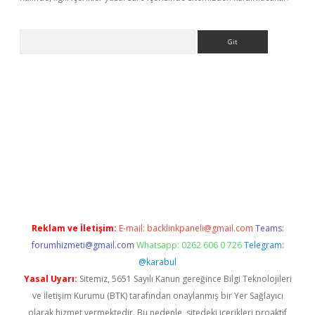
Arama
iriş
Reklam ve İletişim:
E-mail:
backlinkpaneli@gmail.com
Teams:
forumhizmeti@gmail.com
Whatsapp: 0262 606 0 726
Telegram:
@karabul
Yasal Uyarı:
Sitemiz, 5651 Sayılı Kanun gereğince Bilgi Teknolojileri
ve İletişim Kurumu (BTK) tarafından onaylanmış bir Yer Sağlayıcı
olarak hizmet vermektedir. Bu nedenle, sitedeki içerikleri proaktif