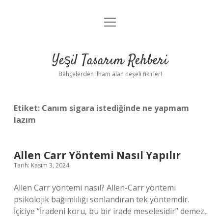
menüyü
Anasayfa
aç
Gizlilik Politikası
Yeşil Tasarım Rehberi
Yasal Uyarı
Bahçelerden ilham alan neşeli fikirler!
Hakkımızda
Etiket:
Canım sigara istediğinde ne yapmam
lazım
Allen Carr Yöntemi Nasıl Yapılır
Tarih: Kasım 3, 2024
Allen Carr yöntemi nasıl? Allen-Carr yöntemi
psikolojik bağımlılığı sonlandıran tek yöntemdir.
İçiciye “İradeni koru, bu bir irade meselesidir” demez,