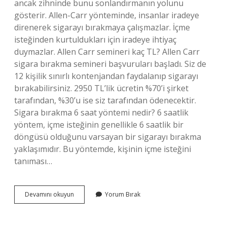
ancak zihninde bunu sonlandırmanın yolunu
gösterir. Allen-Carr yönteminde, insanlar iradeye
direnerek sigarayı bırakmaya çalışmazlar. İçme
isteğinden kurtuldukları için iradeye ihtiyaç
duymazlar. Allen Carr semineri kaç TL? Allen Carr
sigara bırakma semineri başvuruları başladı. Siz de
12 kişilik sınırlı kontenjandan faydalanıp sigarayı
bırakabilirsiniz. 2950 TL’lik ücretin %70’i şirket
tarafından, %30’u ise siz tarafından ödenecektir.
Sigara bırakma 6 saat yöntemi nedir? 6 saatlik
yöntem, içme isteğinin genellikle 6 saatlik bir
döngüsü olduğunu varsayan bir sigarayı bırakma
yaklaşımıdır. Bu yöntemde, kişinin içme isteğini
tanıması…
Allen
Devamını okuyun
Yorum Bırak
Carr
Yöntemi
Nasıl