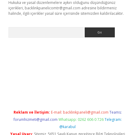
Hukuka ve yasal düzenlemelere aykırı olduğunu düşündüğünüz
içerikleri,
backlinkpanelicomtr@gmail.com
adresine bildirmeniz
halinde, ilgili içerikler yasal süre içerisinde sitemizden kaldırılacaktır.
Arama
iriş
Reklam ve İletişim:
E-mail:
backlinkpaneli@gmail.com
Teams:
forumhizmeti@gmail.com
Whatsapp: 0262 606 0 726
Telegram:
@karabul
Yasal Uyarı:
Sitemiz, 5651 Sayılı Kanun gereğince Bilgi Teknolojileri