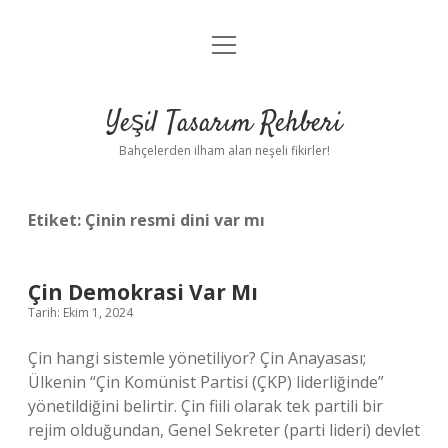
menüyü
Anasayfa
aç
Gizlilik Politikası
Yeşil Tasarım Rehberi
Yasal Uyarı
Bahçelerden ilham alan neşeli fikirler!
Hakkımızda
Etiket:
Çinin resmi dini var mı
Çin Demokrasi Var Mı
Tarih: Ekim 1, 2024
Çin hangi sistemle yönetiliyor? Çin Anayasası;
Ülkenin “Çin Komünist Partisi (ÇKP) liderliğinde”
yönetildiğini belirtir. Çin fiili olarak tek partili bir
rejim olduğundan, Genel Sekreter (parti lideri) devlet