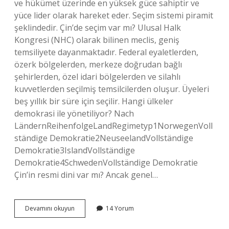
ve hükümet üzerinde en yüksek güce sahiptir ve
yüce lider olarak hareket eder. Seçim sistemi piramit
şeklindedir. Çin’de seçim var mı? Ulusal Halk
Kongresi (NHC) olarak bilinen meclis, geniş
temsiliyete dayanmaktadır. Federal eyaletlerden,
özerk bölgelerden, merkeze doğrudan bağlı
şehirlerden, özel idari bölgelerden ve silahlı
kuvvetlerden seçilmiş temsilcilerden oluşur. Üyeleri
beş yıllık bir süre için seçilir. Hangi ülkeler
demokrasi ile yönetiliyor? Nach
LändernReihenfolgeLandRegimetyp1NorwegenVoll
ständige Demokratie2NeuseelandVollständige
Demokratie3IslandVollständige
Demokratie4SchwedenVollständige Demokratie
Çin’in resmi dini var mı? Ancak genel…
Çin
Devamını okuyun
14 Yorum
Demokrasi
Var