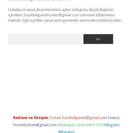
Hukuka ve yasal düzenlemelere aykırı olduğunu düşündüğünüz
içerikleri,
backlinkpanelicomtr@gmail.com
adresine bildirmeniz
halinde, ilgili içerikler yasal süre içerisinde sitemizden kaldırılacaktır.
Arama
riş
Reklam ve İletişim:
E-mail:
backlinkpaneli@gmail.com
Teams:
forumhizmeti@gmail.com
Whatsapp: 0262 606 0 726
Telegram:
@karabul