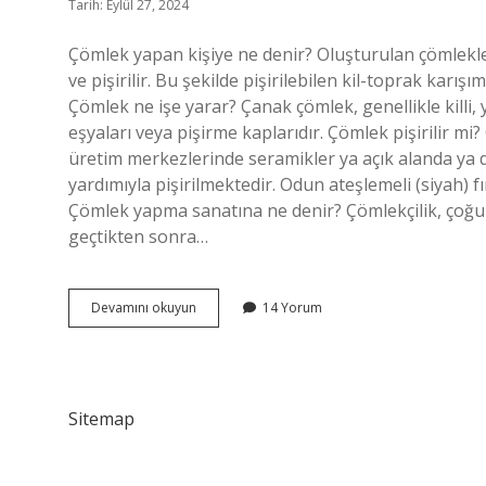
Tarih: Eylül 27, 2024
Çömlek yapan kişiye ne denir? Oluşturulan çömlekl
ve pişirilir. Bu şekilde pişirilebilen kil-toprak karı
Çömlek ne işe yarar? Çanak çömlek, genellikle killi,
eşyaları veya pişirme kaplarıdır. Çömlek pişirilir
üretim merkezlerinde seramikler ya açık alanda ya da o
yardımıyla pişirilmektedir. Odun ateşlemeli (siyah) fı
Çömlek yapma sanatına ne denir? Çömlekçilik, çoğun
geçtikten sonra…
Çömlekten
Devamını okuyun
14 Yorum
Neler
Yapılır
Sitemap