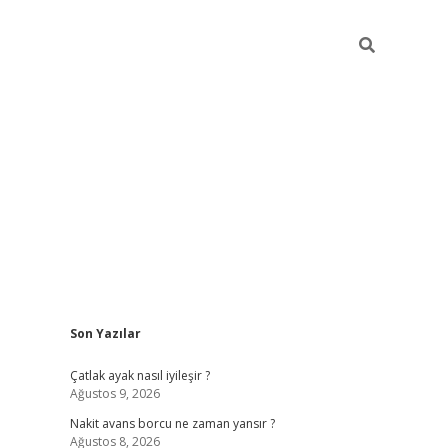
Sidebar
Son Yazılar
ilbet giriş
Çatlak ayak nasıl iyileşir ?
Ağustos 9, 2026
Nakit avans borcu ne zaman yansır ?
Ağustos 8, 2026