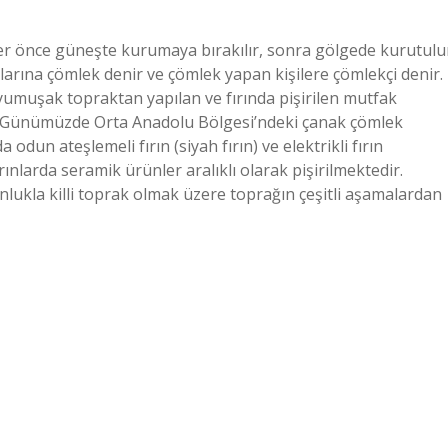
er önce güneşte kurumaya bırakılır, sonra gölgede kurutulu
şımlarına çömlek denir ve çömlek yapan kişilere çömlekçi denir.
 yumuşak topraktan yapılan ve fırında pişirilen mutfak
 mi? Günümüzde Orta Anadolu Bölgesi’ndeki çanak çömlek
dun ateşlemeli fırın (siyah fırın) ve elektrikli fırın
rınlarda seramik ürünler aralıklı olarak pişirilmektedir.
lukla killi toprak olmak üzere toprağın çeşitli aşamalardan