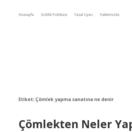
Anasayfa
Gizlilik Politikası
Yasal Uyarı
Hakkımızda
Etiket:
Çömlek yapma sanatına ne denir
Çömlekten Neler Yap