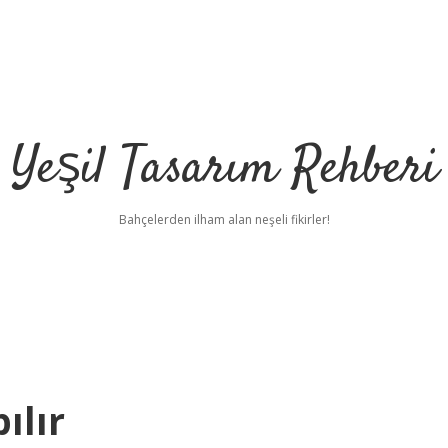
Yeşil Tasarım Rehberi
Bahçelerden ilham alan neşeli fikirler!
ılır