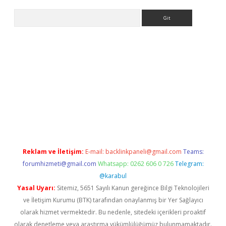
Arama
iriş
Reklam ve İletişim:
E-mail:
backlinkpaneli@gmail.com
Teams:
forumhizmeti@gmail.com
Whatsapp: 0262 606 0 726
Telegram:
@karabul
Yasal Uyarı:
Sitemiz, 5651 Sayılı Kanun gereğince Bilgi Teknolojileri
ve İletişim Kurumu (BTK) tarafından onaylanmış bir Yer Sağlayıcı
olarak hizmet vermektedir. Bu nedenle, sitedeki içerikleri proaktif
olarak denetleme veya araştırma yükümlülüğümüz bulunmamaktadır.