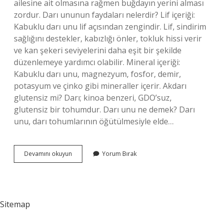
ailesine ait olmasına rağmen buğdayın yerini alması
zordur. Darı ununun faydaları nelerdir? Lif içeriği:
Kabuklu darı unu lif açısından zengindir. Lif, sindirim
sağlığını destekler, kabızlığı önler, tokluk hissi verir
ve kan şekeri seviyelerini daha eşit bir şekilde
düzenlemeye yardımcı olabilir. Mineral içeriği:
Kabuklu darı unu, magnezyum, fosfor, demir,
potasyum ve çinko gibi mineraller içerir. Akdarı
glutensiz mi? Darı; kinoa benzeri, GDO’suz,
glutensiz bir tohumdur. Darı unu ne demek? Darı
unu, darı tohumlarının öğütülmesiyle elde…
Ak
Devamını okuyun
Yorum Bırak
Darı
Unu
Ile
Ne
Yapılır
Sitemap