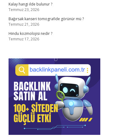
Kalay hangi ilde bulunur ?
Temmuz 23, 2026
Bağırsak kanseri tomografide görünür mü ?
Temmuz 21, 2026
Hindu kozmolojisi nedir ?
Temmuz 17, 2026