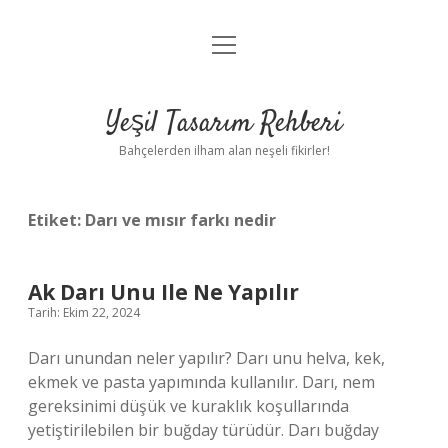
menüyü
Anasayfa
aç
Gizlilik Politikası
Yeşil Tasarım Rehberi
Yasal Uyarı
Bahçelerden ilham alan neşeli fikirler!
Hakkımızda
Etiket:
Darı ve mısır farkı nedir
Ak Darı Unu Ile Ne Yapılır
Tarih: Ekim 22, 2024
Darı unundan neler yapılır? Darı unu helva, kek,
ekmek ve pasta yapımında kullanılır. Darı, nem
gereksinimi düşük ve kuraklık koşullarında
yetiştirilebilen bir buğday türüdür. Darı buğday